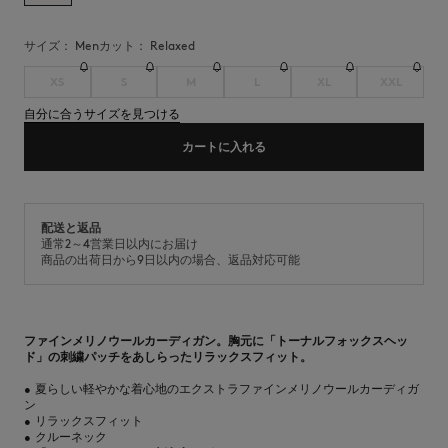
サイズ：
men
カット：
relaxed
XS
S
M
L
XL
XXL
自分に合うサイズを見つける
カートに入れる
配送と返品
通常2～4営業日以内にお届け
商品の出荷日から9日以内の場合、返品対応可能
ファインメリノウールカーディガン。胸元に「トーナルフォックスヘッ
ド」の刺繍パッチをあしらったリラックスフィット。
•
夏らしい軽やかな着心地のエクストラファインメリノウールカーディガ
ン
•
リラックスフィット
•
クルーネック