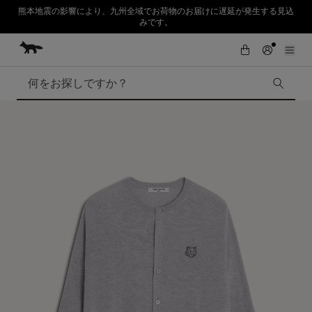
熊本地震の影響により、九州全域でお荷物のお届けに遅延が発生する見込
みです。
コンテンツにスキップ
Skip to Footer
SUMMER SALE : 2026年春夏コレクションの人気アイテムが、さらにお買
初めてのお買い物が10％オフ
い求めやすくなりました。対象アイテムが最大50%OFF。
検索
SUMMER SALE
Accessories
Edie Bags
MMII
Fox Head
Kids