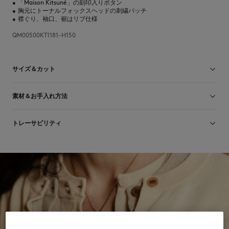
•
「Maison Kitsuné」の刻印入りボタン
•
胸元にトーナルフォックスヘッドの刺繍パッチ
•
襟ぐり、袖口、裾はリブ仕様
QM00500KT1181-H150
サイズ＆カット
カット： RELAXED
素材＆お手入れ方法
サイズ： MEN
サイズガイドを見る
ウール 100%
トレーサビリティ
生産地 Maroc
For more than 20 years, Kitsuné has been committed to producing
beautiful clothes and accessories made of high-end materials that can
be worn often and last long. The collections are developed and
produced in a truthful and transparent way by partners that are
selected with the deepest care to comply with our commitment
towards sustainability.
发现公平制造的可追溯性