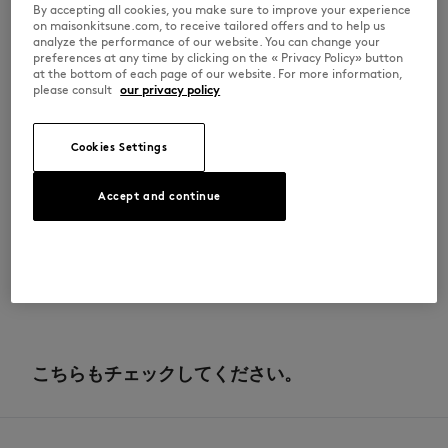
•
襟ぐり、袖口、裾はリブ仕様
By accepting all cookies, you make sure to improve your experience
•
胸元に「Maison Kitsuné Paris」のパフプリント
on maisonkitsune.com, to receive tailored offers and to help us
•
バックにギャラリーフォックスのアートワークのスクリーンプリント
analyze the performance of our website. You can change your
※商品画像はサンプルのため、実際の商品とは色味・サイズ・デザイン・
preferences at any time by clicking on the « Privacy Policy» button
仕様などに一部変更がある場合がございますので、予めご了承ください。
at the bottom of each page of our website. For more information,
please consult
our privacy policy
QW00304KM0342-0503
Cookies Settings
サイズ＆カット
Accept and continue
カット： RELAXED
素材＆お手入れ方法
サイズ： WOMEN
女性モデル：身長173cm、着用サイズS
サイズガイドを見る
オーガニックコットン 100％
トレーサビリティ
生産地 Portugal
For more than 20 years, Kitsuné has been committed to producing
beautiful clothes and accessories made of high-end materials that can
こちらもチェックしてください。
be worn often and last long. The collections are developed and
produced in a truthful and transparent way by partners that are
selected with the deepest care to comply with our commitment
towards sustainability.