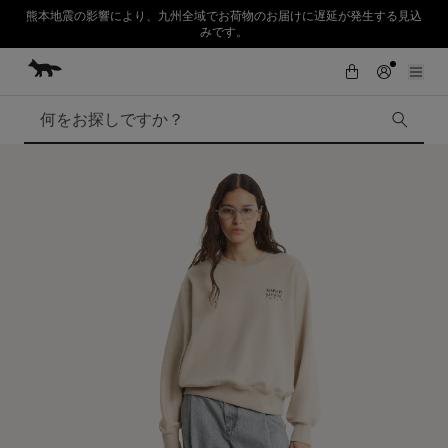
熊本地震の影響により、九州全域でお荷物のお届けに遅延が発生する見込
みです。
コンテンツにスキップ
Skip to Footer
SUMMER SALE : 2026年春夏コレクションの人気アイテムが、さらにお買
初めてのお買い物が10％オフ
い求めやすくなりました。対象アイテムが最大50%OFF。
検索
SUMMER SALE
Accessories
Edie Bags
MMII
Fox Head
Kids