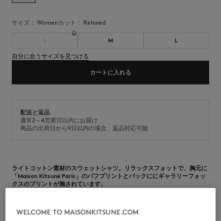
サイズ：
women
カット：
relaxed
S
M
L
自分に合うサイズを見つける
カートに入れる
配送と返品
通常2～4営業日以内にお届け
商品の出荷日から9日以内の場合、返品対応可能
ライトコットン素材のスウェットシャツ。リラックスフォットで、胸元に
「Maison Kitsuné Paris」のパフプリントとバックににギャラリーフォッ
クスのプリントが施されています。
•
ライトコットンスウェットシャツ
•
リラックスフィット
WELCOME TO MAISONKITSUNE.COM
•
クルーネック