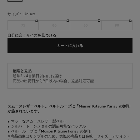
サイズ：
unisex
75
80
85
90
自分に合うサイズを見つける
カートに入れる
配送と返品
通常2～4営業日以内にお届け
商品の出荷日から9日以内の場合、返品対応可能
スムースレザーベルト。ベルトループに「Maison Kitsuné Paris」の刻印
が施されています。
•
マットなスムースレザー製ベルト
•
シルバートーンメタルの調節可能なバックル
•
ベルトループに「Maison Kitsuné Paris」の刻印
※商品画像はサンプルのため、実際の商品とは色味・サイズ・デザイン・