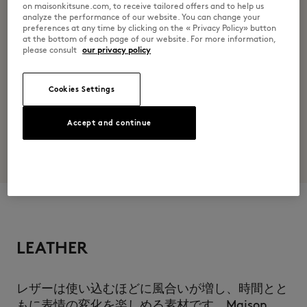
on maisonkitsune.com, to receive tailored offers and to help us
analyze the performance of our website. You can change your
preferences at any time by clicking on the « Privacy Policy» button
at the bottom of each page of our website. For more information,
please consult
our privacy policy
Cookies Settings
Accept and continue
LEATHER
レザーは使い込むほどに風合いが増し、時間とと
もに表情の変化を楽しめる素材です。Maison