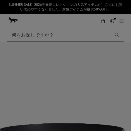
SUMMER SALE : 2026年春夏コレクションの人気アイテムが、さらにお買
い求めやすくなりました。対象アイテムが最大50%OFF。
コンテンツにスキップ
Skip to Footer
熊本地震の影響により、九州全域でお荷物のお届けに遅延が発生する見込
初めてのお買い物が10％オフ
みです。
検索
SUMMER SALE
Accessories
Edie Bags
MMII
Fox Head
Kids