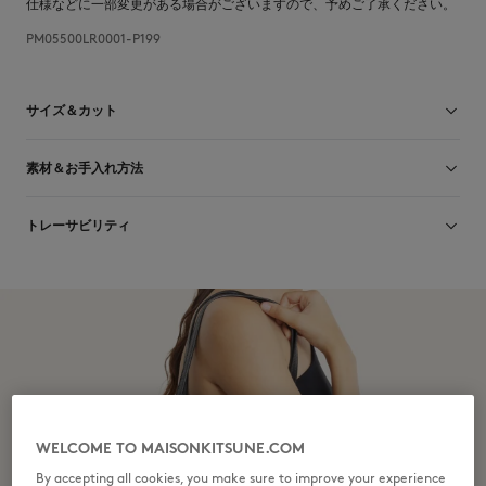
仕様などに一部変更がある場合がございますので、予めご了承ください。
PM05500LR0001-P199
サイズ＆カット
サイズ： UNISEX
素材＆お手入れ方法
男性モデル：身長187cm、着用サイズ85
サイズガイドを見る
牛革 100%
トレーサビリティ
生産地 Turquie
WELCOME TO MAISONKITSUNE.COM
By accepting all cookies, you make sure to improve your experience