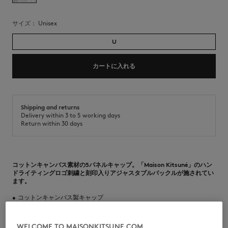
サイズ：
unisex
U
カートに入れる
Shipping and returns
Delivery within 3 to 5 working days
Return within 30 days
コットンキャンバス素材の5パネルキャップ。「Maison Kitsuné」のハン
ドライティングロゴ刺繍と刻印入りアジャスタブルバックルが施されてい
ます。
•
コットンキャンバス製キャップ
•
オーガニック繊維特有の凹凸やネップが見られることがあります
•
5パネル構造
•
フラットブリム
WELCOME TO MAISONKITSUNE.COM