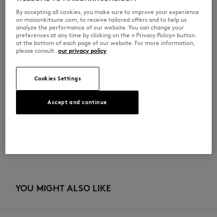
•
フロントに「MaisonKitsuné」のハンドライティングロゴの刺繍
•
バックに「MaisonKitsuné」とプロフィールフォックスの刻印が入った
By accepting all cookies, you make sure to improve your experience
調節可能なメタルバックル
on maisonkitsune.com, to receive tailored offers and to help us
analyze the performance of our website. You can change your
※商品画像はサンプルのため、実際の商品とは色味・サイズ・デザイン・
preferences at any time by clicking on the « Privacy Policy» button
仕様などに一部変更がある場合がございますので、予めご了承ください。
at the bottom of each page of our website. For more information,
please consult
our privacy policy
LM06108WB0026-P399
Cookies Settings
サイズ＆カット
Accept and continue
サイズ： UNISEX
素材＆お手入れ方法
男性モデル：身長185cm、着用サイズM
サイズガイドを見る
100% COTON
トレーサビリティ
生産地 Bulgarie
YOU MIGHT ALSO LIKE