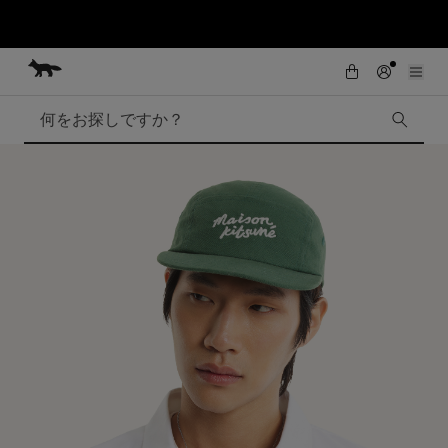
初めてのお買い物が10％オフ
コンテンツにスキップ
Skip to Footer
熊本地震の影響により、九州全域でお荷物のお届けに遅延が発生する見込
SUMMER SALE : 2026年春夏コレクションの人気アイテムが、さらにお買
い求めやすくなりました。対象アイテムが最大50%OFF。
みです。
検索
SUMMER SALE
Accessories
Edie Bags
MMII
Fox Head
Kids