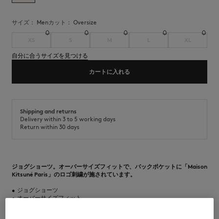
サイズ：
men
カット：
oversize
XS
S
M
L
XL
自分に合うサイズを見つける
カートに入れる
Shipping and returns
Delivery within 3 to 5 working days
Return within 30 days
ジョグショーツ。オーバーサイズフィットで、バックポケットに「Maison
Kitsuné Paris」のロゴ刺繍が施されています。
•
ジョグショーツ
•
オーバーサイズフィット
•
膝丈ショーツ
•
クラシックなウエストライン