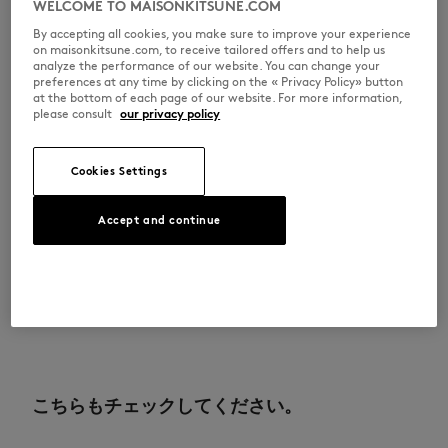
•
ゴム仕様のウエストバンド、ドローストリング仕様、「Maison
WELCOME TO MAISONKITSUNE.COM
Kitsuné」の刻印入りメタルコードエンド付き
By accepting all cookies, you make sure to improve your experience
•
サイドにウェルトポケット
on maisonkitsune.com, to receive tailored offers and to help us
•
バックにウェルトポケット
analyze the performance of our website. You can change your
•
バックポケットに「Maison Kitsuné Paris」の刺繍
preferences at any time by clicking on the « Privacy Policy» button
※商品画像はサンプルのため、実際の商品とは色味・サイズ・デザイン・
at the bottom of each page of our website. For more information,
仕様などに一部変更がある場合がございますので、予めご了承ください。
please consult
our privacy policy
QM01450KM0341-P199
Cookies Settings
サイズ＆カット
Accept and continue
カット： OVERSIZE
素材＆お手入れ方法
サイズ： MEN
The male model is 1.81m tall and wears a size M
サイズガイドを見る
オーガニックコットン 100%
トレーサビリティ
生産地 Portugal
For more than 20 years, Kitsuné has been committed to producing
beautiful clothes and accessories made of high-end materials that can
こちらもチェックしてください。
be worn often and last long. The collections are developed and
produced in a truthful and transparent way by partners that are