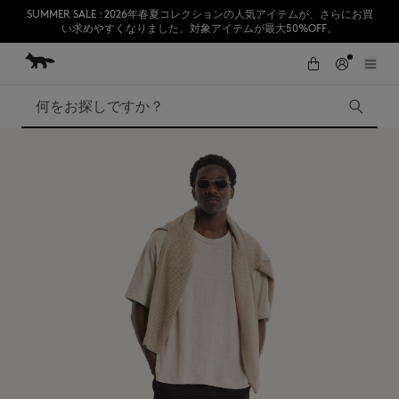
SUMMER SALE : 2026年春夏コレクションの人気アイテムが、さらにお買
い求めやすくなりました。対象アイテムが最大50%OFF。
コンテンツにスキップ
Skip to Footer
熊本地震の影響により、九州全域でお荷物のお届けに遅延が発生する見込
初めてのお買い物が10％オフ
みです。
検索
SUMMER SALE
Accessories
Edie Bags
MMII
Fox Head
Kids