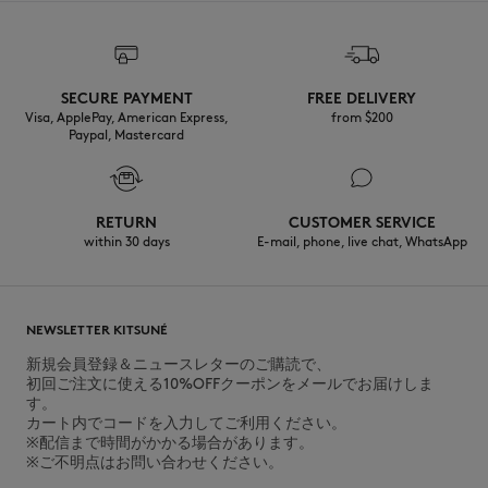
selected with the deepest care to comply with our commitment
towards sustainability.
发现公平制造的可追溯性
SECURE PAYMENT
FREE DELIVERY
Visa, ApplePay, American Express,
from $200
Paypal, Mastercard
RETURN
CUSTOMER SERVICE
within 30 days
E-mail, phone, live chat, WhatsApp
NEWSLETTER KITSUNÉ
新規会員登録＆ニュースレターのご購読で、
初回ご注文に使える10%OFFクーポンをメールでお届けしま
す。
カート内でコードを入力してご利用ください。
※配信まで時間がかかる場合があります。
※ご不明点はお問い合わせください。