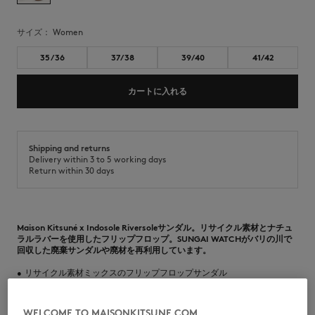
サイズ：
women
35/36
37/38
39/40
41/42
カートに入れる
Shipping and returns
Delivery within 3 to 5 working days
Return within 30 days
Maison Kitsuné x Indosole Riversoleサンダル。リサイクル素材とナチュ
ラルラバーを使用したフリップフロップ。SUNGAI WATCHがバリの川で
回収した廃棄サンダルや廃材を再利用しています。
•
リサイクル素材ミックスのフリップフロップサンダル
•
SUNGAI WATCHがバリの川で回収した廃棄サンダルと廃材を再利用
•
ラウンドオープントゥ
•
リサイクルナイロンストラップ
WELCOME TO MAISONKITSUNE.COM