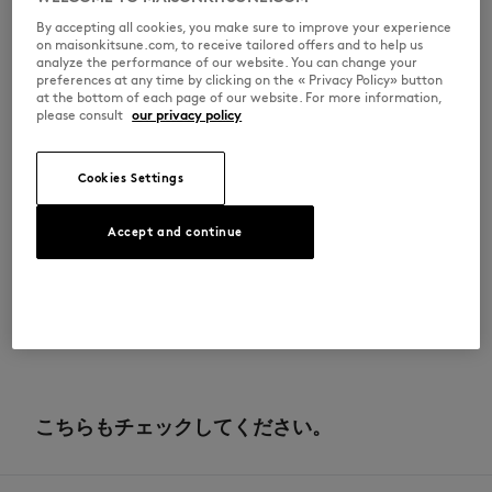
•
ストラップにプロフィールフォックス刺繍
•
リサイクルEVAソール
By accepting all cookies, you make sure to improve your experience
•
リサイクル素材とナチュラルラバーを使用したアウトソール
on maisonkitsune.com, to receive tailored offers and to help us
•
フットベッドにIndosole × Maison Kitsunéコーロゴプリント
analyze the performance of our website. You can change your
※商品画像はサンプルのため、実際の商品とは色味・サイズ・デザイン・
preferences at any time by clicking on the « Privacy Policy» button
仕様などに一部変更がある場合がございますので、予めご了承ください。
at the bottom of each page of our website. For more information,
please consult
our privacy policy
WSAFLPRSSOISOI-0583
Cookies Settings
サイズ＆カット
Accept and continue
サイズ： WOMEN
素材＆お手入れ方法
サイズガイドを見る
中敷き リサイクルEVA 40% アップサイクルEVA 40% ラバー 20%
トレーサビリティ
生産地 Indonesia
こちらもチェックしてください。