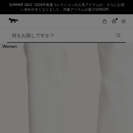
SUMMER SALE : 2026年春夏コレクションの人気アイテムが、さらにお買
い求めやすくなりました。対象アイテムが最大50%OFF。
コンテンツにスキップ
Skip to Footer
熊本地震の影響により、九州全域でお荷物のお届けに遅延が発生する見込
初めてのお買い物が10％オフ
みです。
検索
Women
SUMMER SALE
Accessories
Edie Bags
MMII
Fox Head
Kids