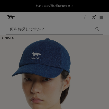
初めてのお買い物が10％オフ
コンテンツにスキップ
Skip to Footer
熊本地震の影響により、九州全域でお荷物のお届けに遅延が発生する見込
SUMMER SALE : 2026年春夏コレクションの人気アイテムが、さらにお買
い求めやすくなりました。対象アイテムが最大50%OFF。
みです。
検索
UNISEX
SUMMER SALE
Accessories
Edie Bags
MMII
Fox Head
Kids