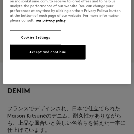
on maisonkitsune.com, to receive tailored offers and to help us
analyze the performance of our website. You can change your
preferences at any time by clicking on the « Privacy Policy» button
at the bottom of each page of our website. For more information,
please consult
our privacy policy
Cookies Settings
Accept and continue
DENIM
フランスでデザインされ、日本で仕立てられた
Maison Kitsunéのデニム。耐久性がありながら
も、上品な風合いと美しい色落ちを備えた一本に
仕上げています。