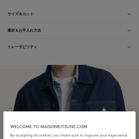
サイズ＆カット
サイズ： UNISEX
素材＆お手入れ方法
The female model is 1.79m tall and wears a size S
サイズガイドを見る
コットン 100%
トレーサビリティ
生産地 Japon
WELCOME TO MAISONKITSUNE.COM
By accepting all cookies, you make sure to improve your experience