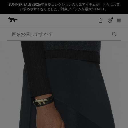
SUMMER SALE : 2026年春夏コレクションの人気アイテムが、さらにお買
い求めやすくなりました。対象アイテムが最大50%OFF。
コンテンツにスキップ
Skip to Footer
熊本地震の影響により、九州全域でお荷物のお届けに遅延が発生する見込
初めてのお買い物が10％オフ
みです。
検索
SUMMER SALE
Accessories
Edie Bags
MMII
Fox Head
Kids