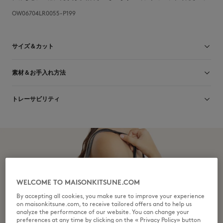
OW06704LR0055-P199
サイズ＆カット
サイズ： UNISEX
素材＆お手入れ方法
サイズガイドを見る
Matiere principale: 100% BOVINE LEATHER
トレーサビリティ
生産地 Turquie
WELCOME TO MAISONKITSUNE.COM
By accepting all cookies, you make sure to improve your experience
on maisonkitsune.com, to receive tailored offers and to help us
analyze the performance of our website. You can change your
preferences at any time by clicking on the « Privacy Policy» button