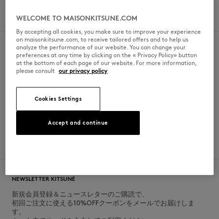
土曜日
9am - 7pm
WELCOME TO MAISONKITSUNE.COM
日曜日
9am - 7pm
By accepting all cookies, you make sure to improve your experience
on maisonkitsune.com, to receive tailored offers and to help us
analyze the performance of our website. You can change your
preferences at any time by clicking on the « Privacy Policy» button
at the bottom of each page of our website. For more information,
please consult
our privacy policy
SECURE PAYMENT
FREE DELIVERY
Visa, ApplePay, American Express,
from $200
Paypal, Mastercard
Cookies Settings
Accept and continue
RETURN
CUSTOMER SERVICE
within 30 days
E-mail, phone, live chat, WhatsApp
NEWSLETTER KITSUNÉ
新規会員登録＆ニュースレターのご購読で、
初回ご注文に使える10%OFFクーポンをメールでお届けしま
す。