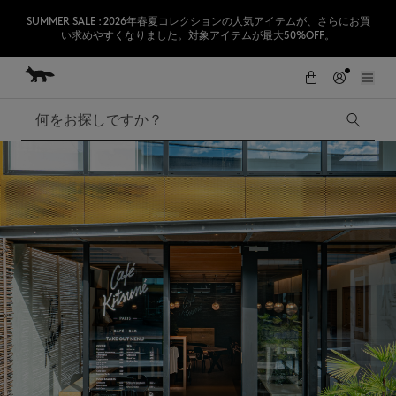
SUMMER SALE : 2026年春夏コレクションの人気アイテムが、さらにお買
い求めやすくなりました。対象アイテムが最大50%OFF。
コンテンツにスキップ
Skip to Footer
【お盆休業期間】誠に勝手ながら8/12~8/16の発送業務及びカスタマーサ
初めてのお買い物が10％オフ
ポート対応をお休みとさせて頂きます。※2026/8/17より順次出荷を再開致
します。
検索
SUMMER SALE
Accessories
Edie Bags
MMII
Fox Head
Kids