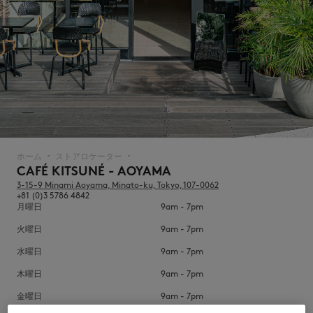
NEW IN
ホーム
ストアロケーター
▪︎
▪︎
CAFÉ KITSUNÉ - AOYAMA
3-15-9 Minami Aoyama, Minato-ku, Tokyo, 107-0062
+81 (0)3 5786 4842
月曜日
9am - 7pm
火曜日
9am - 7pm
水曜日
9am - 7pm
木曜日
9am - 7pm
SUMMER SALE
金曜日
9am - 7pm