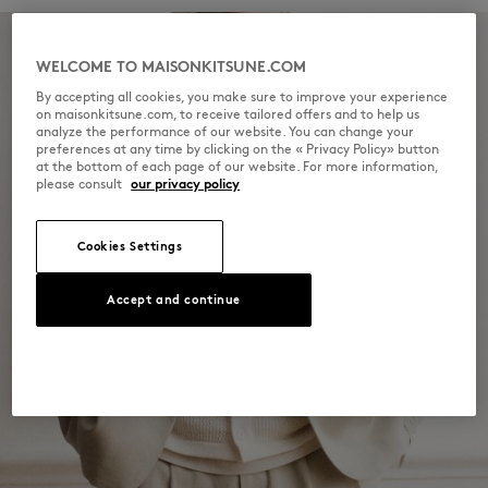
发现公平制造的可追溯性
WELCOME TO MAISONKITSUNE.COM
By accepting all cookies, you make sure to improve your experience
on maisonkitsune.com, to receive tailored offers and to help us
analyze the performance of our website. You can change your
preferences at any time by clicking on the « Privacy Policy» button
at the bottom of each page of our website. For more information,
please consult
our privacy policy
Cookies Settings
Accept and continue