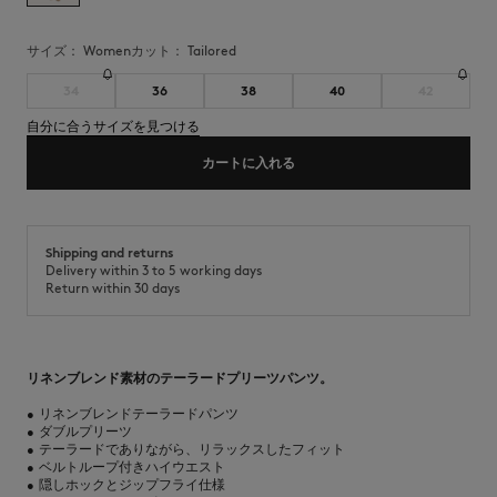
サイズ：
women
カット：
tailored
34
36
38
40
42
自分に合うサイズを見つける
カートに入れる
Shipping and returns
Delivery within 3 to 5 working days
Return within 30 days
リネンブレンド素材のテーラードプリーツパンツ。
•
リネンブレンドテーラードパンツ
•
ダブルプリーツ
•
テーラードでありながら、リラックスしたフィット
•
ベルトループ付きハイウエスト
•
隠しホックとジップフライ仕様