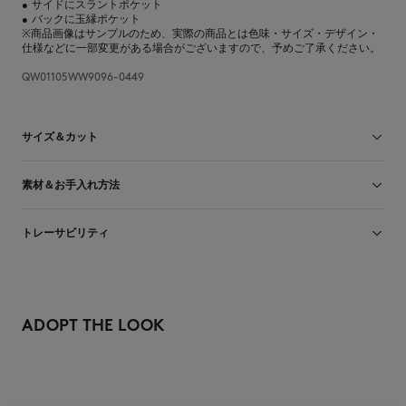
•
サイドにスラントポケット
•
バックに玉縁ポケット
※商品画像はサンプルのため、実際の商品とは色味・サイズ・デザイン・
仕様などに一部変更がある場合がございますので、予めご了承ください。
QW01105WW9096-0449
サイズ＆カット
カット： TAILORED
素材＆お手入れ方法
サイズ： WOMEN
女性モデル：身長175cm、着用サイズS
サイズガイドを見る
表地 レーヨン 78% リネン 22% ポケット裏地 レーヨン 51% コットン 49%
トレーサビリティ
生産地 Portugal
For more than 20 years, Kitsuné has been committed to producing
beautiful clothes and accessories made of high-end materials that can
ADOPT THE LOOK
be worn often and last long. The collections are developed and
produced in a truthful and transparent way by partners that are
selected with the deepest care to comply with our commitment
towards sustainability.