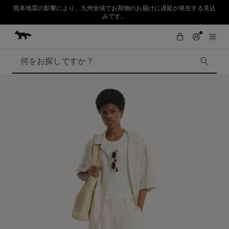
熊本地震の影響により、九州全域でお荷物のお届けに遅延が発生する見込
みです。
コンテンツにスキップ
Skip to Footer
SUMMER SALE : 2026年春夏コレクションの人気アイテムが、さらにお買
初めてのお買い物が10％オフ
い求めやすくなりました。対象アイテムが最大50%OFF。
検索
SUMMER SALE
Accessories
Edie Bags
MMII
Fox Head
Kids