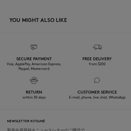
YOU MIGHT ALSO LIKE
SECURE PAYMENT
FREE DELIVERY
Visa, ApplePay, American Express,
from $200
Paypal, Mastercard
RETURN
CUSTOMER SERVICE
within 30 days
E-mail, phone, live chat, WhatsApp
NEWSLETTER KITSUNÉ
新規会員登録＆ニュースレターのご購読で、