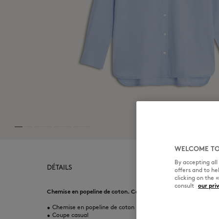
WELCOME TO
By accepting al
DÉTAILS
offers and to h
clicking on the 
consult
our pri
Chemise en popeline de coton. Coupe casual avec patch brodé B
•
Chemise en popeline de coton
•
Coupe casual