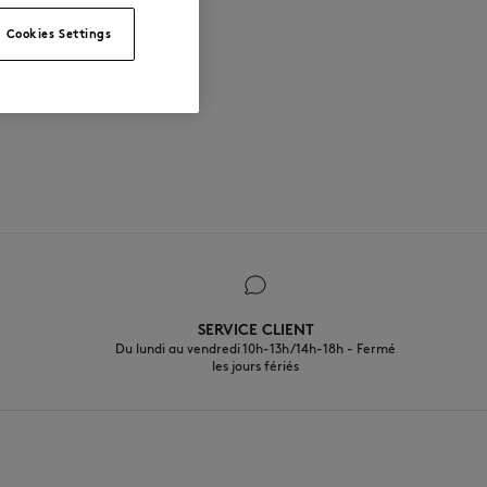
Cookies Settings
SERVICE CLIENT
Du lundi au vendredi 10h-13h/14h-18h - Fermé
les jours fériés