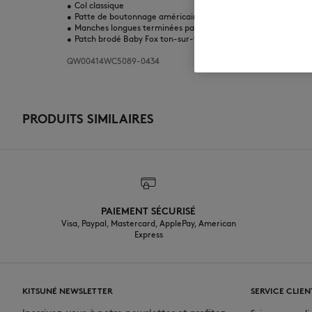
•
Col classique
•
Patte de boutonnage américaine avec boutons gravés Maison
•
Manches longues terminées par des poignets boutonnés
•
Patch brodé Baby Fox ton-sur-ton la poitrine
QW00414WC5089-0434
PRODUITS SIMILAIRES
PAIEMENT SÉCURISÉ
Visa, Paypal, Mastercard, ApplePay, American
Express
KITSUNÉ NEWSLETTER
SERVICE CLIEN