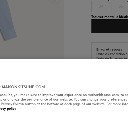
34
36
Trouver ma taille idéal
Envoi et retours
Date d'expédition e
Date de livraison e
 MAISONKITSUNE.COM
l cookies, you make sure to improve your experience on maisonkitsune.com, to re
TAILLE & COUPE
MATIÈRE &
elp us analyze the performance of our website. You can change your preferences 
« Privacy Policy» button at the bottom of each page of our website. For more inf
vacy policy
aby Fox brodé sur la poitrine.
Sizing : WOMEN
La mannequin est une femme el
Voir le guide des tailles