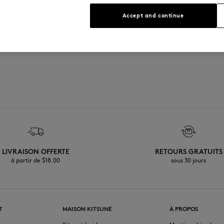
 Kitsuné
Accept and continue
LIVRAISON OFFERTE
RETOURS GRATUITS
à partir de $‌18.00
sous 30 jours
T
MAISON KITSUNÉ
À PROPOS