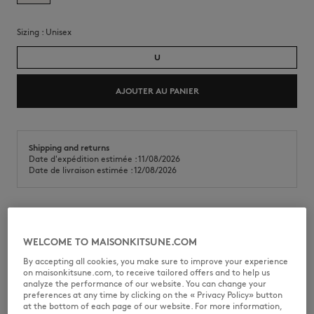
Sizing :
unisex
U
AJOUTER AU PANIER
Shipping and returns
Date d'expédition estimée : 11/08/2026
Date de livraison estimée : 12/08/2026
Mug en céramique collection Café Kitsuné avec Fox imprimé.
WELCOME TO MAISONKITSUNE.COM
•
Mug en céramique
•
Anse
By accepting all cookies, you make sure to improve your experience
•
Impression Fox contrastée devant
on maisonkitsune.com, to receive tailored offers and to help us
•
Collection Café Kitsuné
analyze the performance of our website. You can change your
preferences at any time by clicking on the « Privacy Policy» button
CKMU08101O0008-P709
at the bottom of each page of our website. For more information,