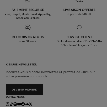
Ne pas laver
PAIEMENT SÉCURISÉ
LIVRAISON OFFERTE
Visa, Paypal, Mastercard, ApplePay,
à partir de $‌18.00
American Express
RETOURS GRATUITS
SERVICE CLIENT
sous 30 jours
Du lundi au vendredi 10h-13h/14h-
18h - Fermé les jours fériés
KITSUNÉ NEWSLETTER
Inscrivez-vous à notre newsletter et profitez de -10% sur
votre première commande
DEVENIR MEMBRE
SUIVEZ-NOUS