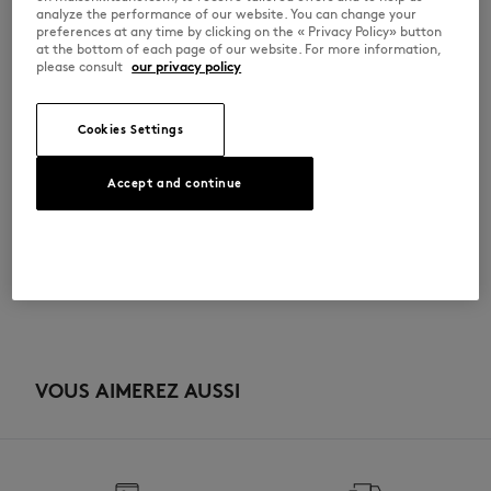
•
Poche plaquée à l'arrière rehaussée de rivets plat décoratif
analyze the performance of our website. You can change your
•
Metallerie argentée
preferences at any time by clicking on the « Privacy Policy» button
•
Doublure en coton
at the bottom of each page of our website. For more information,
•
Dimensions: 22 x 14,5 x 6 cm
please consult
our privacy policy
PW05141LR0052-P199
Cookies Settings
TAILLE & COUPE
Accept and continue
Sizing : UNISEX
MATIÈRE & ENTRETIEN
Voir le guide des tailles
Matiere principale: 100% CUIR DE VACHE
TRAÇABILITÉ
Doublure: 100% COTON
Pas de blanchiment
Fabriqué en Tunisie
Do not tumble dry
VOUS AIMEREZ AUSSI
Ne pas repasser
Do not wet-clean