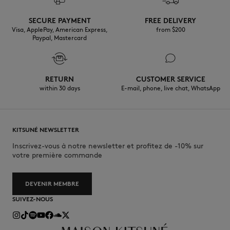
Découvrez ici la traçabilité de ce produit
Do not tumble dry
SECURE PAYMENT
FREE DELIVERY
Ne pas repasser
Visa, ApplePay, American Express,
from $200
Paypal, Mastercard
Do not wet-clean
Ne pas laver
RETURN
CUSTOMER SERVICE
within 30 days
E-mail, phone, live chat, WhatsApp
KITSUNÉ NEWSLETTER
Inscrivez-vous à notre newsletter et profitez de -10% sur
votre première commande
DEVENIR MEMBRE
SUIVEZ-NOUS