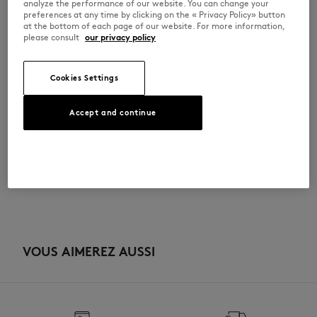
•
Étiquette tissée Maison Kitsuné Paris sur la languette
analyze the performance of our website. You can change your
•
Semelle extérieure en caoutchouc moulée avec une signature Profile
preferences at any time by clicking on the « Privacy Policy» button
Fox
at the bottom of each page of our website. For more information,
•
Fermeture à lacet
please consult
our privacy policy
MM04804LR0034-P100
Cookies Settings
TAILLE & COUPE
Accept and continue
Sizing : UNISEX
MATIÈRE & ENTRETIEN
Voir le guide des tailles
Doublure: 40% ETHYLENE ACETATE DE VINYLE
TRAÇABILITÉ
50% POLYESTER
10% POLYURETHANE
Tige: 100% BOVINE LEATHER
Fabriqué en Chine
Semelle exterieure: 98% CAOUTCHOUC
2% POLYURETHANE THERMOPLASTIQUE
Depuis plus de vingt ans, Kitsuné se donne pour mission de produire
Semelle interieure: 40% ETHYLENE ACETATE DE VINYLE
honnêtement de beaux vêtements et accessoires dans des matières de
VOUS AIMEREZ AUSSI
50% POLYESTER
qualité que l’on peut porter souvent et longtemps. Les collections sont
10% POLYURETHANE
développées et produites en toute transparence par des partenaires
choisis avec le plus grand soin dans cet objectif de durabilité et
Pas de blanchiment
d’écoresponsabilité.