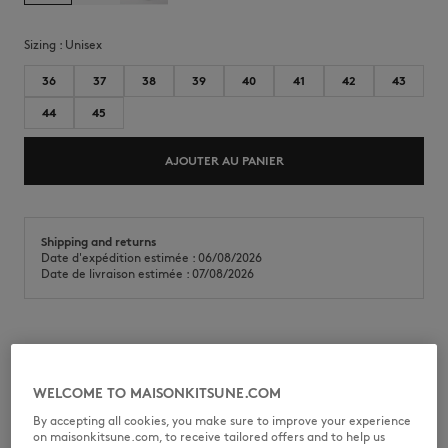
Sizing :
unisex
36
37
38
39
40
41
42
43
44
45
AJOUTER AU PANIER
Shipping and returns
Date d'expédition estimée : 06/08/2026
Date de livraison estimée : 07/08/2026
Trainers Chiru en cuir lisse et suédé. Modèle sportif avec signatures
emblématiques Maison Kitsuné.
WELCOME TO MAISONKITSUNE.COM
•
Trainers Chiru en cuir lisse et suédé
•
Profile Fox ton sur ton en cuir surpiqué sur les côtés
By accepting all cookies, you make sure to improve your experience
•
Signature Maison Kitsuné Handwriting embossée à l'arrière
on maisonkitsune.com, to receive tailored offers and to help us