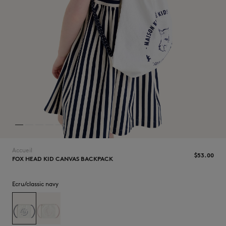
NOUVEAUTÉS
Accueil
$‌53.00
FOX HEAD KID CANVAS BACKPACK
LAST CHANCE
Ecru/classic navy