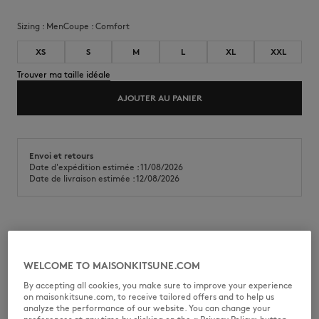
Sizing :
men
Coupe :
comfort
XS
S
M
L
XL
XXL
Trouver ma taille idéale
AJOUTER AU PANIER
Envoi et retours
Date d'expédition estimée : 11/08/2026
Date de livraison estimée : 12/08/2026
Pull à encolure ronde en laine d'agneau. Coupe confort avec patch
brodé Fox Head sur la poitrine.
WELCOME TO MAISONKITSUNE.COM
•
Pull en laine d'agneau
•
Coupe confort
By accepting all cookies, you make sure to improve your experience
•
Encolure ronde
on maisonkitsune.com, to receive tailored offers and to help us
•
Patch brodé Grey Fox Head sur la poitrine
analyze the performance of our website. You can change your
•
Bords côtes à l'encolure, aux poignets et à la taille