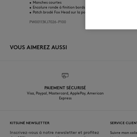
•
Manches courtes
•
Encolure ronde à finition bords côtes
•
Patch brodé Fox Head sur la poitrine
PW00113KJ7026-P100
VOUS AIMEREZ AUSSI
PAIEMENT SÉCURISÉ
Visa, Paypal, Mastercard, ApplePay, American
Express
KITSUNÉ NEWSLETTER
SERVICE CLIEN
Inscrivez-vous à notre newsletter et profitez
Suivre mon coli