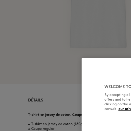
WELCOME TO
By accepting al
offers and to h
DÉTAILS
clicking on the 
consult
our pri
T-shirt en jersey de coton. Coupe regular avec patch brodé Fox
•
T-shirt en jersey de coton (180g)
•
Coupe regular