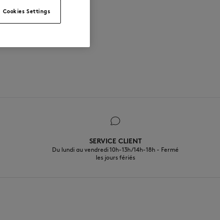
Cookies Settings
SERVICE CLIENT
Du lundi au vendredi 10h-13h/14h-18h - Fermé
les jours fériés