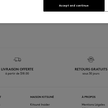
Voir le guide des tailles
Accept and continue
LIVRAISON OFFERTE
RETOURS GRATUITS
à partir de $‌18.00
sous 30 jours
T
MAISON KITSUNÉ
À PROPOS
s
Kitsuné Insider
Mentions Légales