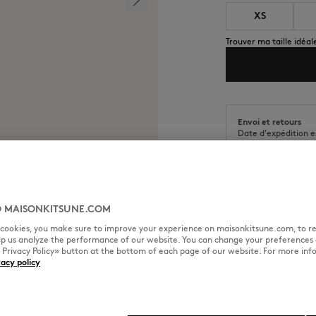
XS
Trouver ma taille idéal
Envoi et retours
Date d'expédition e
Date de livraison e
 MAISONKITSUNE.COM
l cookies, you make sure to improve your experience on maisonkitsune.com, to re
TAILLE & COUPE
MATIÈRE &
elp us analyze the performance of our website. You can change your preferences 
« Privacy Policy» button at the bottom of each page of our website. For more inf
vacy policy
 Head sur la poitrine.
Coupe : REGULAR
Sizing : WOMEN
Le mannequin femme mesure 1m7