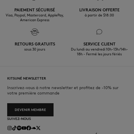
30°C mild fine wash
PAIEMENT SÉCURISÉ
LIVRAISON OFFERTE
Visa, Paypal, Mastercard, ApplePay,
à partir de $‌18.00
American Express
RETOURS GRATUITS
SERVICE CLIENT
sous 30 jours
Du lundi au vendredi 10h-13h/14h-
18h - Fermé les jours fériés
KITSUNÉ NEWSLETTER
Inscrivez-vous à notre newsletter et profitez de -10% sur
votre première commande
DEVENIR MEMBRE
SUIVEZ-NOUS