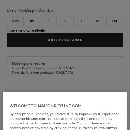
Sizing :
men
Coupe :
oversize
XXS
XS
S
M
L
XL
XXL
Trouver ma taille idéale
AJOUTER AU PANIER
Shipping and returns
Date d'expédition estimée : 11/08/2026
Date de livraison estimée : 12/08/2026
Tee-shirt oversize en jersey de coton (240g). Imprimé Maison Kitsuné
Handwriting sur la poitrine et au dos.
WELCOME TO MAISONKITSUNE.COM
•
Tee-shirt en jersey de coton (240g)
By accepting all cookies, you make sure to improve your experience
•
Coupe oversize
on maisonkitsune.com, to receive tailored offers and to help us
•
Encolure ronde
analyze the performance of our website. You can change your
•
Bord côtes à l'encolure
preferences at any time by clicking on the « Privacy Policy» button
•
Imprimé Maison Kitsuné Handwriting sur la poitrine et au dos