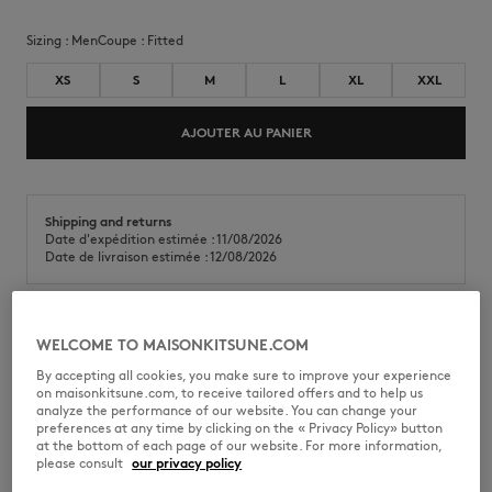
Sizing :
men
Coupe :
fitted
XS
S
M
L
XL
XXL
AJOUTER AU PANIER
Shipping and returns
Date d'expédition estimée : 11/08/2026
Date de livraison estimée : 12/08/2026
WELCOME TO MAISONKITSUNE.COM
Lot de trois boxer en jersey doux. Coupe ajustée avec ceinture
jacquard Maison Kitsuné Paris.
By accepting all cookies, you make sure to improve your experience
on maisonkitsune.com, to receive tailored offers and to help us
•
Lot de 3 boxers
analyze the performance of our website. You can change your
•
Jersey de coton doux
preferences at any time by clicking on the « Privacy Policy» button
•
Coupe ajustée
at the bottom of each page of our website. For more information,
•
Ceinture élastiquée pour un confort au quotidien
please consult
our privacy policy
•
Jacquard Maison Kitsuné Paris sur la ceinture