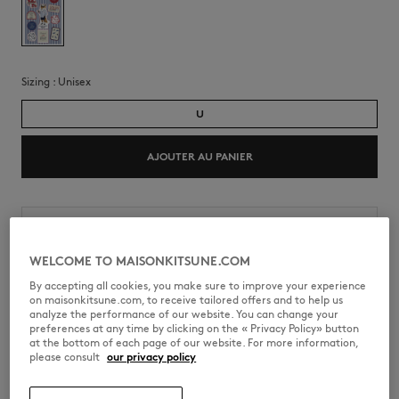
Sizing :
unisex
U
AJOUTER AU PANIER
Envoi et retours
Date d'expédition estimée : 11/08/2026
Date de livraison estimée : 12/08/2026
WELCOME TO MAISONKITSUNE.COM
By accepting all cookies, you make sure to improve your experience
on maisonkitsune.com, to receive tailored offers and to help us
analyze the performance of our website. You can change your
preferences at any time by clicking on the « Privacy Policy» button
at the bottom of each page of our website. For more information,
please consult
our privacy policy
S06KACW00003-M000