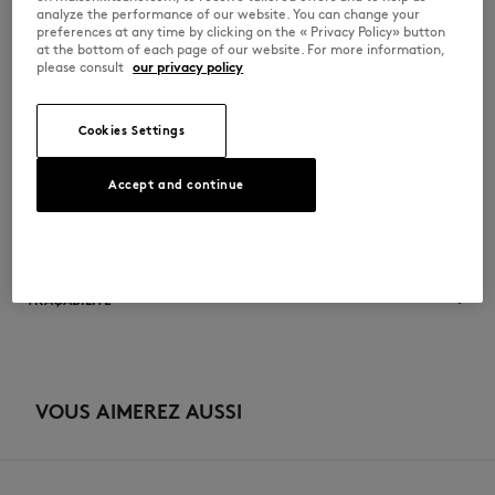
•
Broderie Profile Fox sur la bride
analyze the performance of our website. You can change your
•
Semelle en EVA recyclé
preferences at any time by clicking on the « Privacy Policy» button
•
Semelle extérieure en mélange de matières recyclées et de
at the bottom of each page of our website. For more information,
caoutchouc naturel
please consult
our privacy policy
•
Co-logo Indosole x Maison Kitsuné imprimé sur la semelle intérieure
WSAFLPRSBLABLA-P199
Cookies Settings
TAILLE & COUPE
Accept and continue
Sizing : WOMEN
MATIÈRE & ENTRETIEN
Voir le guide des tailles
Semelle exterieure: 100% RECYCLED EVA
TRAÇABILITÉ
Semelle interieure: 40% RECYCLED EVA
20% CAOUTCHOUC
40% UPCYCLED EVA
Fabriqué en Indonesia
Languette: 100% RECYCLED NYLON
VOUS AIMEREZ AUSSI