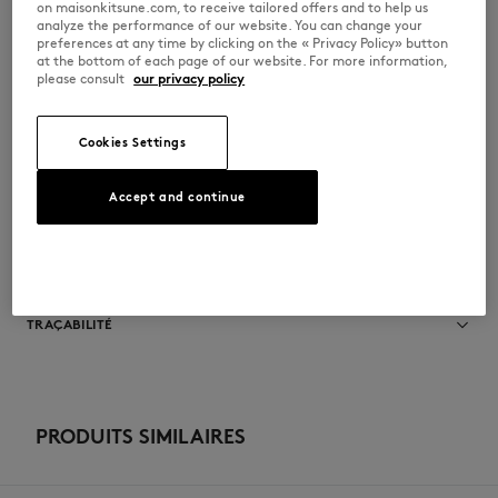
on maisonkitsune.com, to receive tailored offers and to help us
•
Bride en nylon recyclé
analyze the performance of our website. You can change your
•
Broderie Profile Fox sur la bride
preferences at any time by clicking on the « Privacy Policy» button
•
Semelle en EVA recyclé
at the bottom of each page of our website. For more information,
•
Semelle extérieure en mélange de matières recyclées et de
please consult
our privacy policy
caoutchouc naturel
•
Co-logo Indosole x Maison Kitsuné imprimé sur la semelle intérieure
WSAFLPRSSEASES-0582
Cookies Settings
Accept and continue
TAILLE & COUPE
Sizing : WOMEN
MATIÈRE & ENTRETIEN
Voir le guide des tailles
Semelle exterieure: 100% RECYCLED EVA
TRAÇABILITÉ
Semelle interieure: 40% RECYCLED EVA
20% CAOUTCHOUC
40% UPCYCLED EVA
Fabriqué en Indonesia
Languette: 100% RECYCLED NYLON
PRODUITS SIMILAIRES