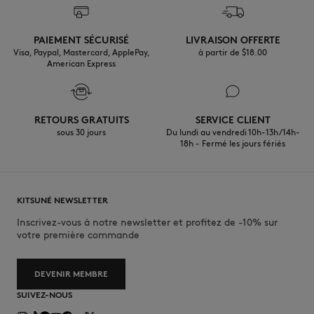
PAIEMENT SÉCURISÉ
LIVRAISON OFFERTE
Visa, Paypal, Mastercard, ApplePay,
à partir de $‌18.00
American Express
RETOURS GRATUITS
SERVICE CLIENT
sous 30 jours
Du lundi au vendredi 10h-13h/14h-
18h - Fermé les jours fériés
KITSUNÉ NEWSLETTER
Inscrivez-vous à notre newsletter et profitez de -10% sur
votre première commande
DEVENIR MEMBRE
SUIVEZ-NOUS