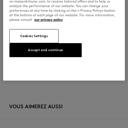
•
Broderie Profile Fox sur la bride
on maisonkitsune.com, to receive tailored offers and to help us
•
Semelle en EVA recyclé
analyze the performance of our website. You can change your
•
Semelle extérieure en mélange de matières recyclées et de
preferences at any time by clicking on the « Privacy Policy» button
caoutchouc naturel
at the bottom of each page of our website. For more information,
•
Co-logo Indosole x Maison Kitsuné imprimé sur la semelle intérieure
please consult
our privacy policy
WSAFLPRSSOISOI-0583
Cookies Settings
TAILLE & COUPE
Accept and continue
Sizing : WOMEN
MATIÈRE & ENTRETIEN
Voir le guide des tailles
Semelle exterieure: 100% RECYCLED EVA
TRAÇABILITÉ
Semelle interieure: 40% RECYCLED EVA
20% CAOUTCHOUC
40% UPCYCLED EVA
Fabriqué en Indonesia
Languette: 100% RECYCLED NYLON
VOUS AIMEREZ AUSSI