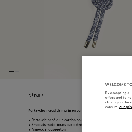
WELCOME TO
By accepting al
DÉTAILS
offers and to h
clicking on the 
consult
our pri
Porte-clés nœud de marin en corde. Signature Café Kitsuné H
•
Porte-clé orné d'un cordon noué en nœud marin
•
Embouts métalliques aux extrémités du cordon
•
Anneau mousqueton