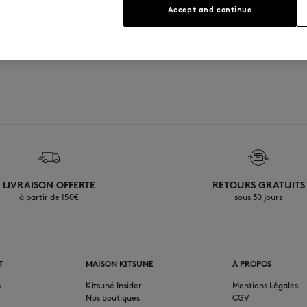
Accept and continue
tal
LIVRAISON OFFERTE
RETOURS GRATUITS
à partir de 150€
sous 30 jours
T
MAISON KITSUNÉ
À PROPOS
s
Kitsuné Insider
Mentions Légales
Nos boutiques
CGV