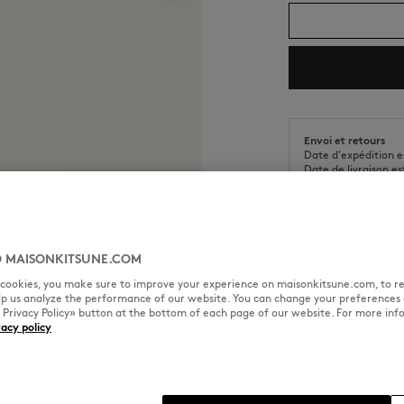
Envoi et retours
Date d'expédition e
Date de livraison es
 MAISONKITSUNE.COM
l cookies, you make sure to improve your experience on maisonkitsune.com, to re
TAILLE & COUPE
MATIÈRE &
elp us analyze the performance of our website. You can change your preferences 
« Privacy Policy» button at the bottom of each page of our website. For more inf
vacy policy
andwriting gravée.
Sizing : UNISEX
Voir le guide des tailles