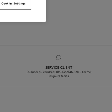
Cookies Settings
SERVICE CLIENT
Du lundi au vendredi 10h-13h/14h-18h - Fermé
les jours fériés
FR