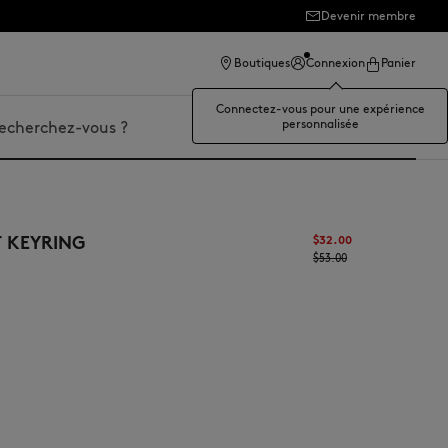
Devenir membre
Boutiques
Connexion
Panier
Connectez-vous pour une expérience
personnalisée
er
T KEYRING
$‌32.00
$‌53.00