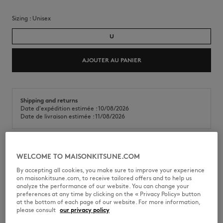
Sizing :
unisex
U
AJOUTER AU PANIER
Shipping and returns
Date d'expédition estimée : 10/08/2026
Date de livraison estimée : 11/08/2026
WELCOME TO MAISONKITSUNE.COM
Le photographe Pierrot capture l’essence intemporelle de Rumah
Rubah, la maison balinaise de Gildas Loaëc.
By accepting all cookies, you make sure to improve your experience
on maisonkitsune.com, to receive tailored offers and to help us
•
Sur 112 pages, ce livre photo révèle l’essence de RUMAH RUBAH :
analyze the performance of our website. You can change your
meubles en teck aux lignes sculpturales, frangipanier centenaire, jeux
preferences at any time by clicking on the « Privacy Policy» button
de lumière au crépuscule et sanctuaires cachés au cœur du jardin.
at the bottom of each page of our website. For more information,
•
Relié dans une élégante couverture en tissu, cet ouvrage capture
please consult
our privacy policy
avec soin l’âme et l’intention de cette maison d’exception.