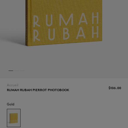
NOUVEAUTÉS
Accueil
$‌106.00
RUMAH RUBAH PIERROT PHOTOBOOK
LAST CHANCE
Gold