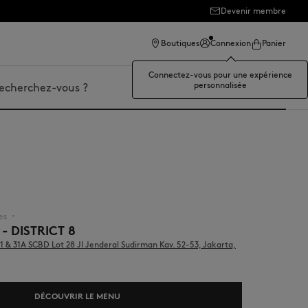
Devenir membre
Boutiques
Connexion
Panier
Connectez-vous pour une expérience
personnalisée
er
es
▪︎
- DISTRICT 8
31 & 31A SCBD Lot 28 Jl Jenderal Sudirman Kav. 52-53, Jakarta,
DÉCOUVRIR LE MENU