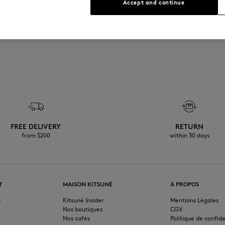
Accept and continue
SERVICES
Brunch
FREE DELIVERY
RETURN
from $200
within 30 days
T
MAISON KITSUNÉ
À PROPOS
s
Kitsuné Insider
Mentions Légales
Nos boutiques
CGV
Nos cafés
Politique de confide