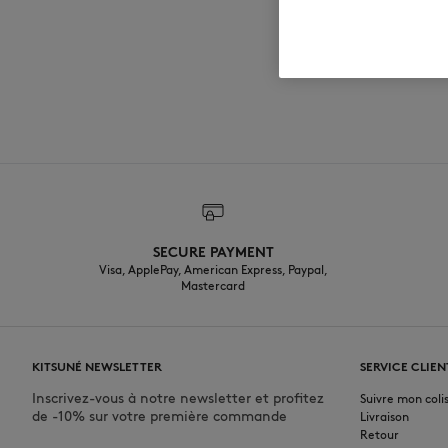
SECURE PAYMENT
Visa, ApplePay, American Express, Paypal,
Mastercard
KITSUNÉ NEWSLETTER
SERVICE CLIEN
Inscrivez-vous à notre newsletter et profitez
Suivre mon coli
de -10% sur votre première commande
Livraison
Retour