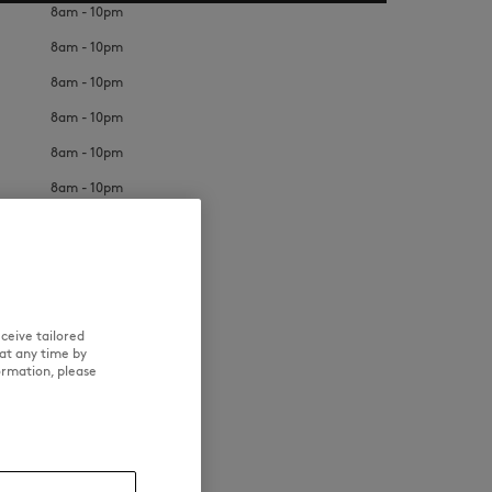
8am - 10pm
8am - 10pm
8am - 10pm
8am - 10pm
8am - 10pm
8am - 10pm
NOUVEAUTÉS
LAST CHANCE
8am - 10pm
ceive tailored
at any time by
ormation, please