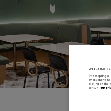
WELCOME TO
By accepting al
offers and to h
clicking on the 
consult
our pri