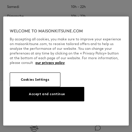
Samedi
10h - 22h
Dimanche
10h - 22h
WELCOME TO MAISONKITSUNE.COM
By accepting all cookies, you make sure to improve your experience
on maisonkitsune.com, to receive tailored offers and to help us
SERVICES
analyze the performance of our website. You can change your
preferences at any time by clicking on the « Privacy Policy» button
Brunch
at the bottom of each page of our website. For more information,
LANGUES PARLÉES
please consult
our privacy policy
Anglais
Cookies Settings
Accept and continue
SECURE PAYMENT
FREE DELIVERY
Visa, ApplePay, American Express,
from $200
Paypal, Mastercard