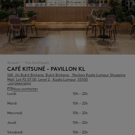
NOUVEAUTÉS
Accueil
Nos boutiques
▪︎
▪︎
CAFÉ KITSUNÉ - PAVILLON KL
168, Jln Bukit Bintang, Bukit Bintang, , Pavilion Kuala Lumpur Shopping
Mall, Lot P2.07.00, Level 2,, Kuala Lumpur, 55100
+60128863890
Nous contacter
Lundi
10h - 22h
Mardi
10h - 22h
LAST CHANCE
Mercredi
10h - 22h
Jeudi
10h - 22h
Vendredi
10h - 22h