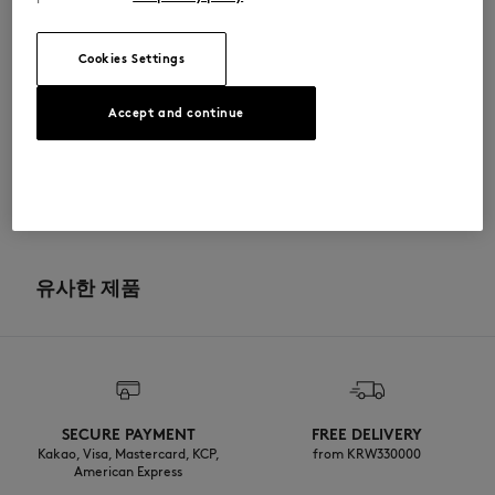
Cookies Settings
사이즈 & 컷
Accept and continue
크기 조정: UNISEX
소재 및 관리
남성 모델은 키 188cm, M 사이즈 착용
사이즈 안내 보기
100% COTTON
이력 추적
Do not bleach
제작 China
Do not tumble dry
유사한 제품
Do not iron
Dry Clean tetra normal process
Do not wash
SECURE PAYMENT
FREE DELIVERY
Kakao, Visa, Mastercard, KCP,
from KRW330000
American Express