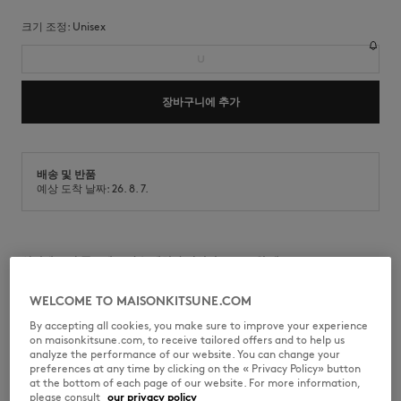
크기 조정:
unisex
U
장바구니에 추가
배송 및 반품
예상 도착 날짜: 26. 8. 7.
앞면에 토날 폭스헤드 자수 패치가 장식된 코튼 트윌 캡.
•
코튼 트윌 베이스볼 캡
WELCOME TO MAISONKITSUNE.COM
•
6패널 구조
•
커브드 바이저
By accepting all cookies, you make sure to improve your experience
•
앞면에 토날 폭스헤드 자수 패치
on maisonkitsune.com, to receive tailored offers and to help us
•
뒷면에 메종키츠네와 프로파일 폭스가 각인된 사이즈 조절 가능한 메탈 버
analyze the performance of our website. You can change your
클
preferences at any time by clicking on the « Privacy Policy» button
at the bottom of each page of our website. For more information,
MM06104WW0096-0453
please consult
our privacy policy