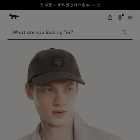
첫 주문 시 10% 할인 혜택을누리세요
Skip to Content
Skip to Footer
Search
Iconics
Kids
The Edie bag
Bags
New In
MK x Indosole