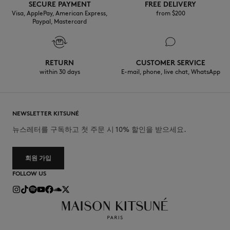
SECURE PAYMENT
FREE DELIVERY
Visa, ApplePay, American Express,
from $200
Paypal, Mastercard
RETURN
CUSTOMER SERVICE
within 30 days
E-mail, phone, live chat, WhatsApp
NEWSLETTER KITSUNÉ
뉴스레터를 구독하고 첫 주문 시 10% 할인을 받으세요.
회원 가입
FOLLOW US