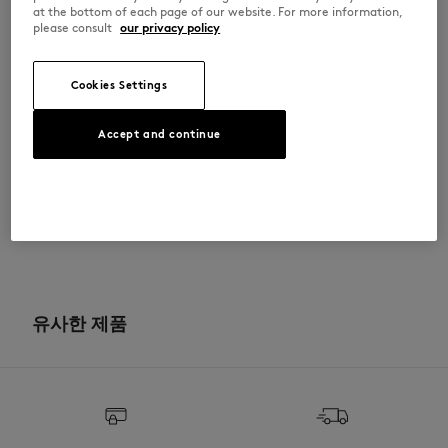
•
골지로 마감된 넥라인
at the bottom of each page of our website. For more information,
•
가슴 부분의 그레이 폭스헤드 자수 패치
please consult
our privacy policy
PM00108KJ7025-0450
Cookies Settings
사이즈 & 컷
Accept and continue
컷: COMFORT
소재 및 관리
크기 조정: MEN
남성 모델은 키 188cm, M 사이즈 착용
사이즈 안내 보기
100% ORGANIC COTTON
이력 추적
Do not bleach
제작 Portugal
Do not tumble dry
For more than 20 years, Kitsuné has been committed to producing
beautiful clothes and accessories made of high-end materials that can
유사한 제품
Iron at low temperature
be worn often and last long. The collections are developed and
produced in a truthful and transparent way by partners that are
selected with the deepest care to comply with our commitment
Dry Clean do not
towards sustainability.
30°C mild fine wash
Discover the traceability of this product here