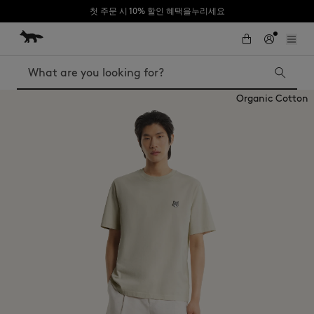
첫 주문 시 10% 할인 혜택을누리세요
Skip to Content
Skip to Footer
Search
Organic Cotton
Iconics
Kids
The Edie bag
Bags
New In
MK x Indosole