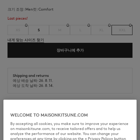
크기 조정:
men
컷:
comfort
Last pieces!
XS
S
M
L
XL
XXL
내게 맞는 사이즈 찾기
장바구니에 추가
Shipping and returns
예상 배송 날짜: 26. 8. 11.
예상 도착 날짜: 26. 8. 14.
280g 면 저지 소재의 반팔 티셔츠로, 가슴에 그레이 폭스헤드 자수 패치를
WELCOME TO MAISONKITSUNE.COM
더한 컴포트 핏입니다.
By accepting all cookies, you make sure to improve your experience
•
코튼 스케이트 저지(280g) 소재의 폭스헤드 티셔츠
on maisonkitsune.com, to receive tailored offers and to help us
•
컴포트핏
analyze the performance of our website. You can change your
•
크루넥
preferences at any time by clicking on the « Privacy Policy» button