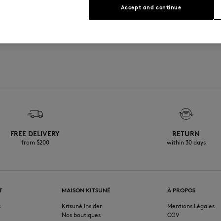
Accept and continue
Voir le guide des tailles
FREE DELIVERY
RETURN
from $200
within 30 days
T
MAISON KITSUNÉ
À PROPOS
s
Kitsuné Insider
Mentions Légales
Nos boutiques
CGV