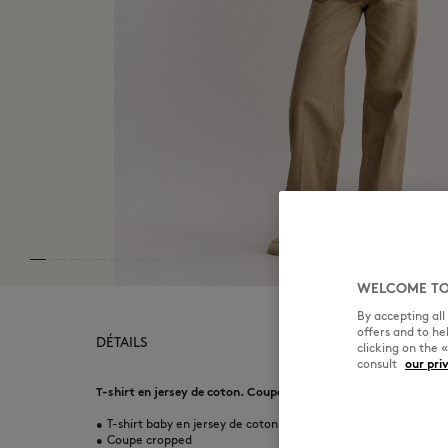
WELCOME TO
By accepting al
offers and to h
DÉTAILS
clicking on the 
consult
our pri
T-shirt en jersey de coton. Coupe cropped avec patch brodé Bab
•
T-shirt baby en jersey de coton (180g)
•
Coupe cropped