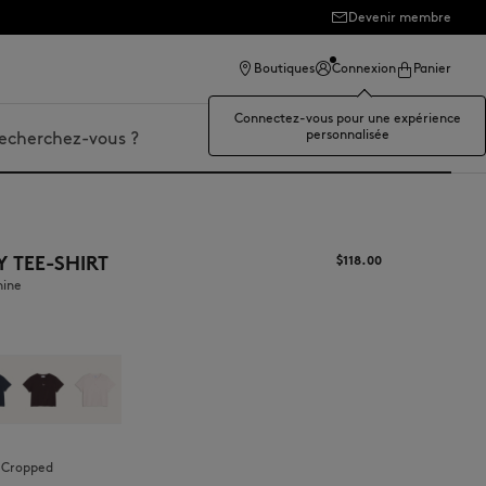
Devenir membre
Boutiques
Connexion
Panier
Connectez-vous pour une expérience
personnalisée
er
Y TEE-SHIRT
$‌118.00
hine
:
cropped