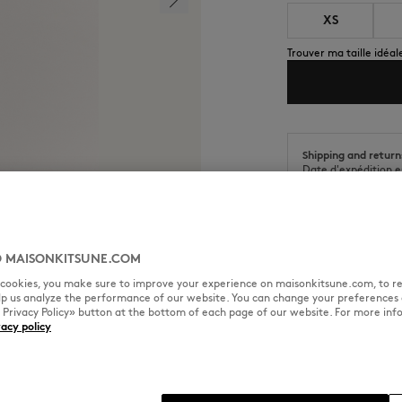
XS
Trouver ma taille idéal
Shipping and return
Date d'expédition e
Date de livraison es
 MAISONKITSUNE.COM
l cookies, you make sure to improve your experience on maisonkitsune.com, to re
elp us analyze the performance of our website. You can change your preferences 
TAILLE & COUPE
MATIÈRE &
« Privacy Policy» button at the bottom of each page of our website. For more inf
vacy policy
y Fox sur la poitrine.
Coupe : CROPPED
Sizing : WOMEN
La mannequin est une femme el