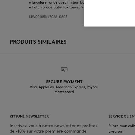
•
Encolure ronde avec finition bords côtes
•
Patch brodé Baby Fox ton-sur-ton sur la poitrine
MW00105KJ7026-0605
PRODUITS SIMILAIRES
SECURE PAYMENT
Visa, ApplePay, American Express, Paypal,
Mastercard
KITSUNÉ NEWSLETTER
SERVICE CLIEN
Inscrivez-vous à notre newsletter et profitez
Suivre mon coli
de -10% sur votre première commande
Livraison