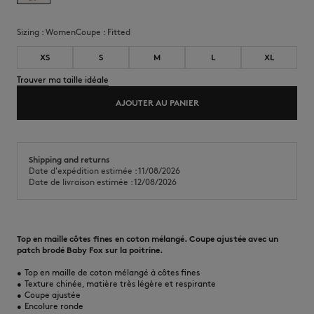
Sizing :
women
Coupe :
fitted
XS
S
M
L
XL
Trouver ma taille idéale
AJOUTER AU PANIER
Shipping and returns
Date d'expédition estimée : 11/08/2026
Date de livraison estimée : 12/08/2026
Top en maille côtes fines en coton mélangé. Coupe ajustée avec un
patch brodé Baby Fox sur la poitrine.
•
Top en maille de coton mélangé à côtes fines
•
Texture chinée, matière très légère et respirante
•
Coupe ajustée
•
Encolure ronde