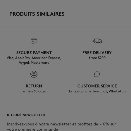
PRODUITS SIMILAIRES
SECURE PAYMENT
FREE DELIVERY
Visa, ApplePay, American Express,
from $200
Paypal, Mastercard
RETURN
CUSTOMER SERVICE
within 30 days
E-mail, phone, live chat, WhatsApp
KITSUNÉ NEWSLETTER
Inscrivez-vous à notre newsletter et profitez de -10% sur
votre première commande