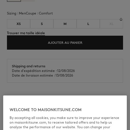
Sizing :
men
Coupe :
comfort
XS
S
M
L
XL
Trouver ma taille idéale
AJOUTER AU PANIER
Shipping and returns
Date d'expédition estimée : 12/08/2026
Date de livraison estimée : 13/08/2026
Short technique ceinturé en nylon déperlant. Coupe confort avec
imprimé Maison Kitsuné Camp à l'arrière.
WELCOME TO MAISONKITSUNE.COM
•
Short technique en nylon déperlant
•
Coupe confort
By accepting all cookies, you make sure to improve your experience
•
Taille élastiquée avec ceinture réglable intégrée
on maisonkitsune.com, to receive tailored offers and to help us
•
Poches italiennes
analyze the performance of our website. You can change your