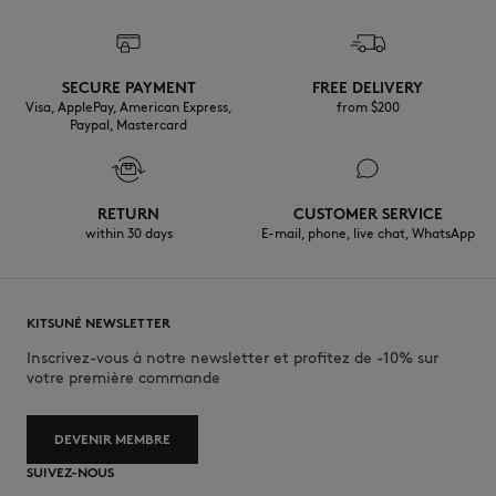
d’écoresponsabilité.
30°C mild fine wash
Découvrez ici la traçabilité de ce produit
SECURE PAYMENT
FREE DELIVERY
Visa, ApplePay, American Express,
from $200
Paypal, Mastercard
RETURN
CUSTOMER SERVICE
within 30 days
E-mail, phone, live chat, WhatsApp
KITSUNÉ NEWSLETTER
Inscrivez-vous à notre newsletter et profitez de -10% sur
votre première commande
DEVENIR MEMBRE
SUIVEZ-NOUS