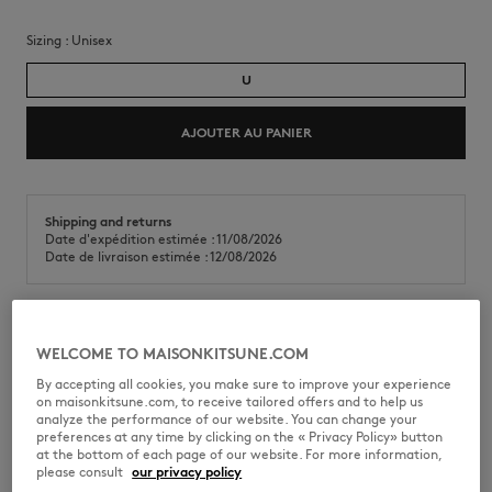
Sizing :
unisex
U
AJOUTER AU PANIER
Shipping and returns
Date d'expédition estimée : 11/08/2026
Date de livraison estimée : 12/08/2026
Collection Capsule Café Kistuné Bali. Gobelet avec impression Barista
WELCOME TO MAISONKITSUNE.COM
Fox sur le devant et "Café Kitsuné Bali".
By accepting all cookies, you make sure to improve your experience
•
Gobelet transportable
on maisonkitsune.com, to receive tailored offers and to help us
•
Capuchon de protection amovible
analyze the performance of our website. You can change your
•
Bec verseur
preferences at any time by clicking on the « Privacy Policy» button
•
Impression Barista Fox sur le devant
at the bottom of each page of our website. For more information,
•
Impression « Café Kitsuné Bali » sur le devant
please consult
our privacy policy
•
Collection Café Kitsuné