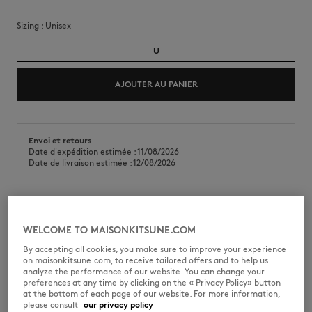
Sizing :
unisex
U
AJOUTER AU PANIER
Envoi et retours
Date d'expédition estimée : 11/08/2026
Date de livraison estimée : 12/08/2026
Mini tote bag en toile Café Kitsuné Coffee Cup.
WELCOME TO MAISONKITSUNE.COM
•
Tote bag en toile
By accepting all cookies, you make sure to improve your experience
•
Porté main, épaule ou croisé
on maisonkitsune.com, to receive tailored offers and to help us
•
Deux petites anses
analyze the performance of our website. You can change your
•
Bandoulière
preferences at any time by clicking on the « Privacy Policy» button
•
Imprimé Café Kitsuné Handwriting sur le devant
at the bottom of each page of our website. For more information,
•
Compartiment principal fermé par un bouton-pression
please consult
our privacy policy
•
Dimensions : 27 x 20,5 cm