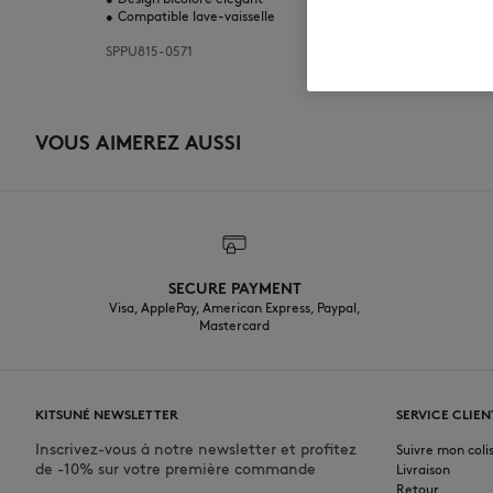
•
Compatible lave-vaisselle
SPPU815-0571
VOUS AIMEREZ AUSSI
SECURE PAYMENT
Visa, ApplePay, American Express, Paypal,
Mastercard
KITSUNÉ NEWSLETTER
SERVICE CLIEN
Inscrivez-vous à notre newsletter et profitez
Suivre mon coli
de -10% sur votre première commande
Livraison
Retour