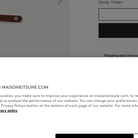
Sizing :
unisex
Shipping and return
Date d'expédition e
Date de livraison e
 MAISONKITSUNE.COM
l cookies, you make sure to improve your experience on maisonkitsune.com, to re
elp us analyze the performance of our website. You can change your preferences 
« Privacy Policy» button at the bottom of each page of our website. For more inf
TAILLE & COUPE
MATIÈRE &
vacy policy
Sizing : UNISEX
Voir le guide des tailles