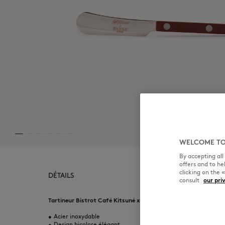
WELCOME TO
By accepting al
offers and to h
clicking on the 
DÉTAILS
consult
our pri
Tartineur Bistrot Café Kitsuné x Sabre.
•
Acier inoxydable
•
Design bicolore élégant