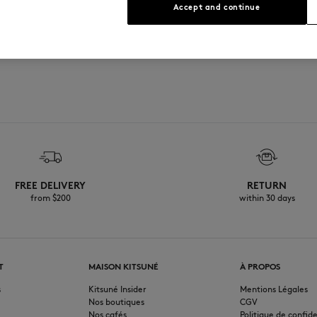
Accept and continue
FREE DELIVERY
RETURN
from $200
within 30 days
T
MAISON KITSUNÉ
À PROPOS
s
Kitsuné Insider
Mentions Légales
Nos boutiques
CGV
Nos cafés
Politique de confide