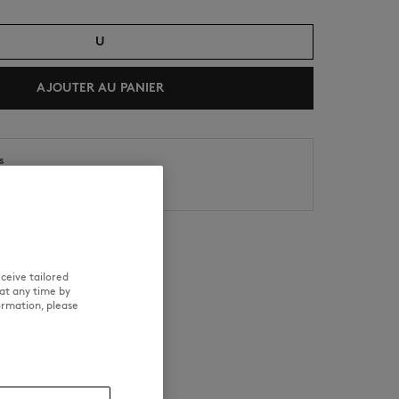
U
AJOUTER AU PANIER
s
NOUVEAUTÉS
LAST CHANCE
stimée : 11/08/2026
stimée : 12/08/2026
ceive tailored
at any time by
ormation, please
 ENTRETIEN
TRAÇABILITÉ