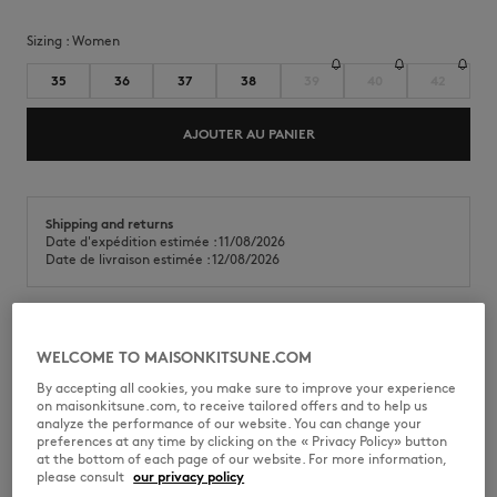
Sizing :
women
35
36
37
38
39
40
42
AJOUTER AU PANIER
Shipping and returns
Date d'expédition estimée : 11/08/2026
Date de livraison estimée : 12/08/2026
Sneakers basses en toile de coton.
WELCOME TO MAISONKITSUNE.COM
•
Sneakers bicolore basses en toile de coton
By accepting all cookies, you make sure to improve your experience
•
Fermeture lacée avec œillets métalliques
on maisonkitsune.com, to receive tailored offers and to help us
•
Coutures surpiquées
analyze the performance of our website. You can change your
•
Signature Maison Kitsuné Handwriting imprimée sur la languette et
preferences at any time by clicking on the « Privacy Policy» button
reliefée au dos
at the bottom of each page of our website. For more information,
•
Semelle extérieure contrastée en gomme
please consult
our privacy policy
•
Semelle intérieure en toile avec logo Maison Kitsuné contrasté