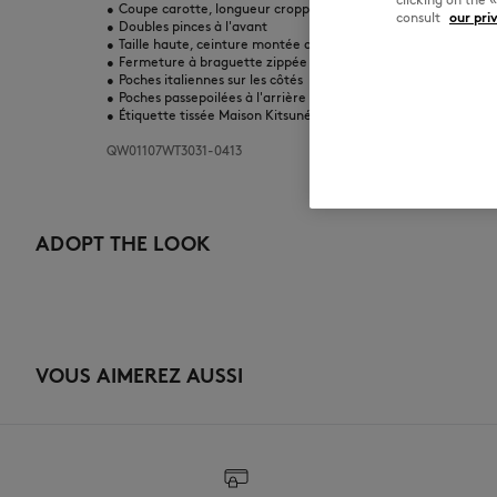
•
Coupe carotte, longueur cropped
consult
our pri
•
Doubles pinces à l'avant
•
Taille haute, ceinture montée avec passants
•
Fermeture à braguette zippée et agrafe cachée
•
Poches italiennes sur les côtés
•
Poches passepoilées à l'arrière
•
Étiquette tissée Maison Kitsuné Paris à l'arrière
QW01107WT3031-0413
ADOPT THE LOOK
VOUS AIMEREZ AUSSI