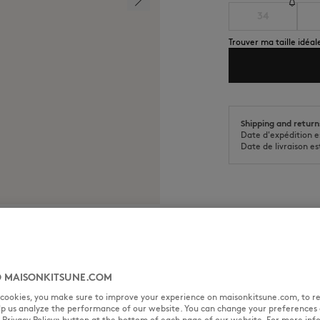
34
Trouver ma taille idéal
Shipping and return
Date d'expédition e
Date de livraison es
TAILLE & COUPE
MATIÈRE &
 MAISONKITSUNE.COM
issée Maison Kitsuné Paris à la
l cookies, you make sure to improve your experience on maisonkitsune.com, to re
Sizing : WOMEN
elp us analyze the performance of our website. You can change your preferences 
La mannequin est une femme el
« Privacy Policy» button at the bottom of each page of our website. For more inf
Voir le guide des tailles