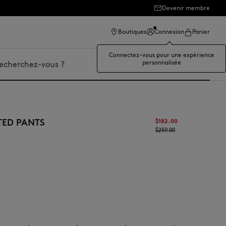
Devenir membre
Boutiques
Connexion
Panier
Connectez-vous pour une expérience
personnalisée
er
TED PANTS
$‌182.00
$‌259.00