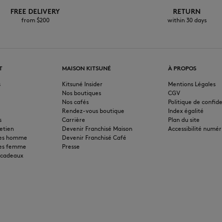
FREE DELIVERY
RETURN
from $200
within 30 days
T
MAISON KITSUNÉ
À PROPOS
s
Kitsuné Insider
Mentions Légales
Nos boutiques
CGV
Nos cafés
Politique de confide
Rendez-vous boutique
Index égalité
s
Carrière
Plan du site
etien
Devenir Franchisé Maison
Accessibilité numér
pes homme
Devenir Franchisé Café
pes femme
Presse
 cadeaux