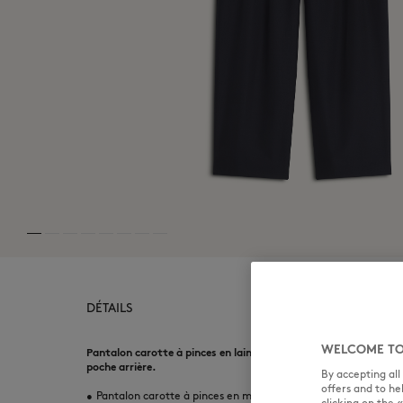
DÉTAILS
WELCOME TO
Pantalon carotte à pinces en laine mélangée légere. Étiquette t
poche arrière.
By accepting al
offers and to h
•
Pantalon carotte à pinces en mélange de laine légère
clicking on the 