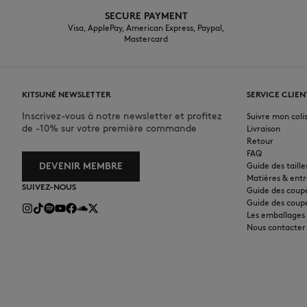
SECURE PAYMENT
Visa, ApplePay, American Express, Paypal,
Mastercard
KITSUNÉ NEWSLETTER
SERVICE CLIEN
Inscrivez-vous à notre newsletter et profitez
Suivre mon coli
de -10% sur votre première commande
Livraison
Retour
FAQ
DEVENIR MEMBRE
Guide des taille
Matières & entr
SUIVEZ-NOUS
Guide des cou
Guide des cou
Les emballages
Nous contacter