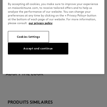
•
Impression Speedy Fox ton-sur-ton à l'avant
By accepting all cookies, you make sure to improve your experience
on maisonkitsune.com, to receive tailored offers and to help us
OM00108KJ0008-0120
analyze the performance of our website. You can change your
preferences at any time by clicking on the « Privacy Policy» button
at the bottom of each page of our website. For more information,
please consult
our privacy policy
TAILLE & COUPE
Coupe : OVERSIZE
MATIÈRE & ENTRETIEN
Cookies Settings
Sizing : MEN
Le mannequin homme mesure 1m89 et porte une taille M
Voir le guide des tailles
Accept and continue
100% COTON
TRAÇABILITÉ
Pas de blanchiment
Fabriqué au Portugal
Do not tumble dry
Depuis plus de vingt ans, Kitsuné se donne pour mission de produire
honnêtement de beaux vêtements et accessoires dans des matières de
ADOPT THE LOOK
Iron at low temperature
qualité que l’on peut porter souvent et longtemps. Les collections sont
développées et produites en toute transparence par des partenaires
choisis avec le plus grand soin dans cet objectif de durabilité et
Dry Clean do not
d’écoresponsabilité.
30°C mild fine wash
Découvrez ici la traçabilité de ce produit
PRODUITS SIMILAIRES