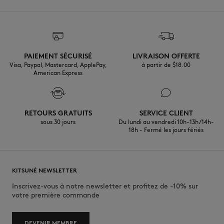
PAIEMENT SÉCURISÉ
LIVRAISON OFFERTE
Visa, Paypal, Mastercard, ApplePay,
à partir de $‌18.00
American Express
RETOURS GRATUITS
SERVICE CLIENT
sous 30 jours
Du lundi au vendredi 10h-13h/14h-
18h - Fermé les jours fériés
KITSUNÉ NEWSLETTER
Inscrivez-vous à notre newsletter et profitez de -10% sur
votre première commande
DEVENIR MEMBRE