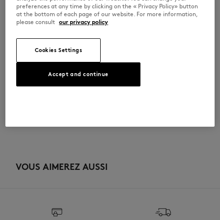
•
Manches longues
preferences at any time by clicking on the « Privacy Policy» button
•
Encolure ronde à finition bords-côtes
at the bottom of each page of our website. For more information,
•
Patch brodé Chillax sur la poitrine
please consult
our privacy policy
MQMJT04KJ0046-0673
Cookies Settings
TAILLE & COUPE
Accept and continue
Sizing : MEN
MATIÈRE & ENTRETIEN
Voir le guide des tailles
TRAÇABILITÉ
Fabriqué au Portugal
VOUS AIMEREZ AUSSI