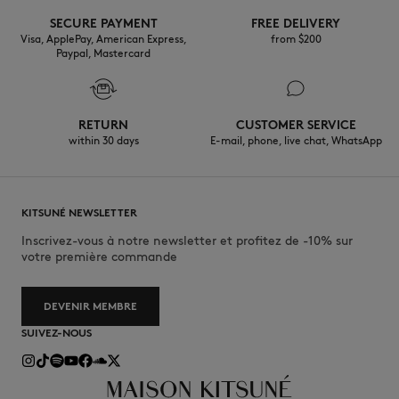
SECURE PAYMENT
FREE DELIVERY
30°C mild fine wash
Visa, ApplePay, American Express,
from $200
Paypal, Mastercard
RETURN
CUSTOMER SERVICE
within 30 days
E-mail, phone, live chat, WhatsApp
KITSUNÉ NEWSLETTER
Inscrivez-vous à notre newsletter et profitez de -10% sur
votre première commande
DEVENIR MEMBRE
SUIVEZ-NOUS