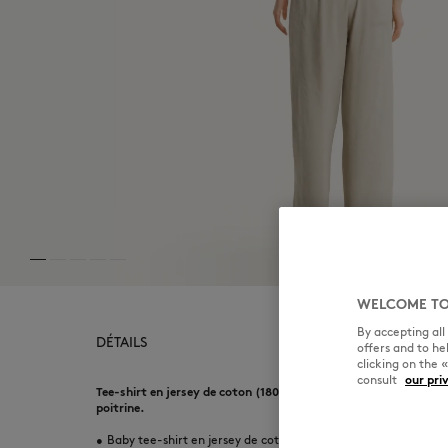
WELCOME TO
By accepting al
DÉTAILS
offers and to h
clicking on the 
consult
our pri
Tee-shirt en jersey de coton (180g). Coupe cropped avec patch
poitrine.
•
Baby tee-shirt en jersey de coton classique (180g)