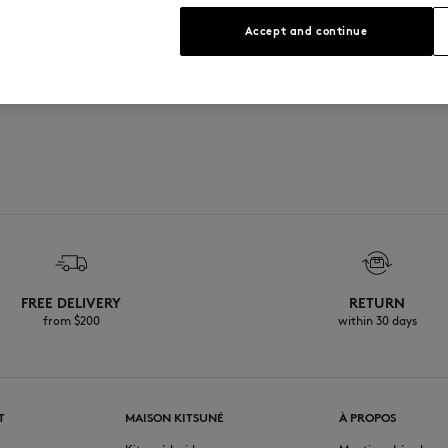
Voir le guide des tailles
Accept and continue
FREE DELIVERY
RETURN
from $200
within 30 days
T
MAISON KITSUNÉ
À PROPOS