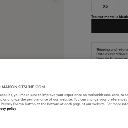
XS
Trouver ma taille idéal
Shipping and return
Date d'expédition e
Date de livraison es
 MAISONKITSUNE.COM
l cookies, you make sure to improve your experience on maisonkitsune.com, to re
TAILLE & COUPE
MATIÈRE &
elp us analyze the performance of our website. You can change your preferences 
« Privacy Policy» button at the bottom of each page of our website. For more inf
vacy policy
 brodé Dressed Fox sur la
Coupe : CROPPED
Sizing : WOMEN
La mannequin est une femme el