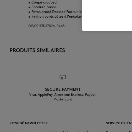
•
Coupe cropped
•
Encolure ronde
•
Patch brodé Dressed Fox sur la poitrine
•
Finition bords côtes à l'encolure
QW00113KJ7026-0443
PRODUITS SIMILAIRES
SECURE PAYMENT
Visa, ApplePay, American Express, Paypal,
Mastercard
KITSUNÉ NEWSLETTER
SERVICE CLIEN