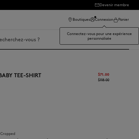
Devenir membre
Boutiques
Connexion
Panier
Connectez-vous pour une expérience
personnalisée
er
BABY TEE-SHIRT
$‌71.00
$‌118.00
:
cropped