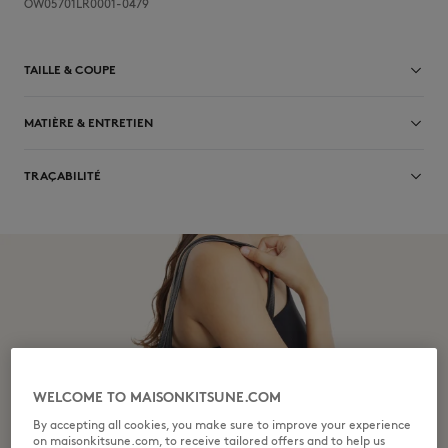
OW05701LR0001-0479
TAILLE & COUPE
Sizing : UNISEX
MATIÈRE & ENTRETIEN
Voir le guide des tailles
Matiere principale: 100% BOVINE LEATHER
TRAÇABILITÉ
Doublure: 100% COTON
Pas de blanchiment
Fabriqué en Turquie
Do not tumble dry
Ne pas repasser
Dry Clean do not
Ne pas laver
WELCOME TO MAISONKITSUNE.COM
By accepting all cookies, you make sure to improve your experience
on maisonkitsune.com, to receive tailored offers and to help us