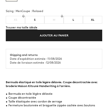
Sizing :
men
Coupe :
relaxed
XS
S
M
L
XL
Trouver ma taille idéale
AJOUTER AU PANIER
Shipping and returns
Date d'expédition estimée : 11/08/2026
Date de livraison estimée : 12/08/2026
Bermuda élastiqué en toile légère délavée. Coupe décontractée avec
broderie Maison Kitsuné Handwriting à l'arrière.
•
Bermuda en toile légère délavée
•
Coupe décontractée
•
Taille élastiquée avec cordon de serrage
•
Fermeture boutonnée et braguette zippée cachée avec boutons