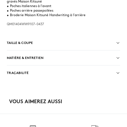
gravés Maison Kitsuné
•
Poches italiennes à l'avant
•
Poches arrière passepoilées
•
Broderie Maison Kitsuné Handwriting à l'arrière
QM01404WW9107-0437
TAILLE & COUPE
Coupe : RELAXED
MATIÈRE & ENTRETIEN
Sizing : MEN
Le mannequin est un homme il mesure 1m88 et porte du M
Voir le guide des tailles
Matiere principale: 16% CHANVRE
TRAÇABILITÉ
84% COTON
Pocket lining: 100% COTON
Fabriqué en Bulgarie
Pas de blanchiment
VOUS AIMEREZ AUSSI
Do not tumble dry
Iron at low temperature
Dry Clean hydro Normal process