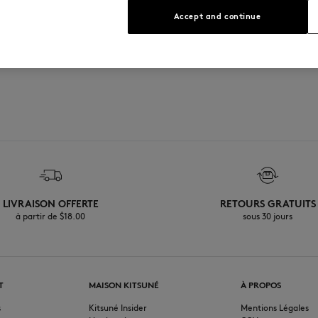
Voir le guide des tailles
Accept and continue
LIVRAISON OFFERTE
RETOURS GRATUITS
à partir de $‌18.00
sous 30 jours
T
MAISON KITSUNÉ
À PROPOS
s
Kitsuné Insider
Mentions Légales