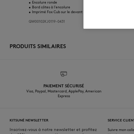
•
Encolure ronde
•
Bord côtes à l'encolure
•
Imprimé Fox Cub sur le devant
QW00102KJ0119-0431
PRODUITS SIMILAIRES
PAIEMENT SÉCURISÉ
Visa, Paypal, Mastercard, ApplePay, American
Express
KITSUNÉ NEWSLETTER
SERVICE CLIEN
Inscrivez-vous à notre newsletter et profitez
Suivre mon coli