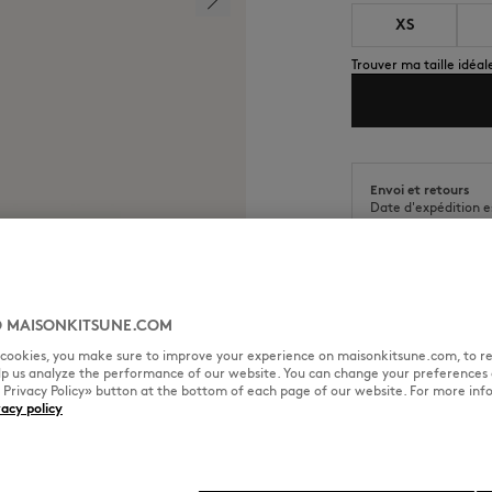
XS
Trouver ma taille idéal
Envoi et retours
Date d'expédition e
Date de livraison e
 MAISONKITSUNE.COM
l cookies, you make sure to improve your experience on maisonkitsune.com, to re
TAILLE & COUPE
MATIÈRE &
elp us analyze the performance of our website. You can change your preferences 
« Privacy Policy» button at the bottom of each page of our website. For more inf
vacy policy
mé Fox Cub sur le devant.
Coupe : COMFORT
Sizing : WOMEN
La mannequin est une femme el