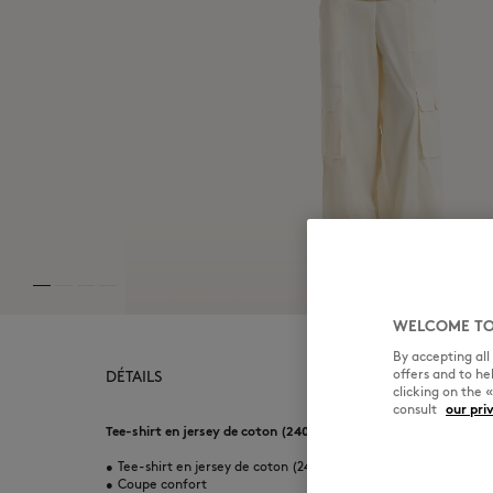
WELCOME TO
By accepting al
offers and to h
DÉTAILS
clicking on the 
consult
our pri
Tee-shirt en jersey de coton (240g). Coupe confort avec impri
•
Tee-shirt en jersey de coton (240g)
•
Coupe confort