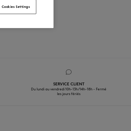
Cookies Settings
SERVICE CLIENT
Du lundi au vendredi 10h-13h/14h-18h - Fermé
les jours fériés