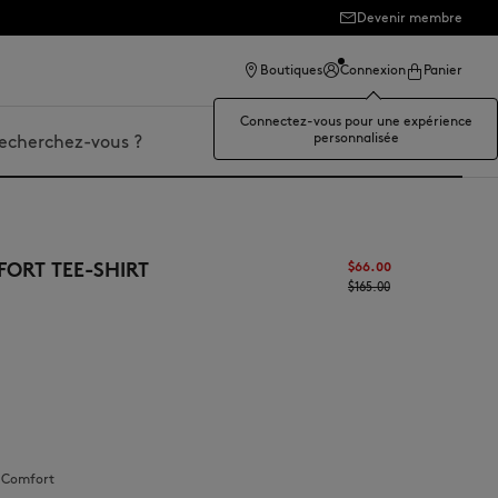
Devenir membre
Boutiques
Connexion
Panier
Connectez-vous pour une expérience
personnalisée
er
ORT TEE-SHIRT
$‌66.00
$‌165.00
:
comfort