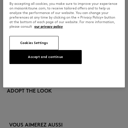
•
Patch brodé Grey Fox Head sur la poitrine
By accepting all cookies, you make sure to improve your experience
on maisonkitsune.com, to receive tailored offers and to help us
PM00210KP0001-0413
analyze the performance of our website. You can change your
preferences at any time by clicking on the « Privacy Policy» button
at the bottom of each page of our website. For more information,
please consult
our privacy policy
TAILLE & COUPE
Cookies Settings
Coupe : COMFORT
MATIÈRE & ENTRETIEN
Sizing : MEN
Le mannequin homme mesure 1m90 et porte une taille M
Accept and continue
Voir le guide des tailles
100% COTON BIOLOGIQUE
TRAÇABILITÉ
Pas de blanchiment
Fabriqué au Portugal
Do not tumble dry
Depuis plus de vingt ans, Kitsuné se donne pour mission de produire
honnêtement de beaux vêtements et accessoires dans des matières de
ADOPT THE LOOK
Iron at low temperature
qualité que l’on peut porter souvent et longtemps. Les collections sont
développées et produites en toute transparence par des partenaires
choisis avec le plus grand soin dans cet objectif de durabilité et
Dry Clean do not
d’écoresponsabilité.
30°C mild fine wash
Découvrez ici la traçabilité de ce produit
VOUS AIMEREZ AUSSI