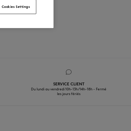
Cookies Settings
SERVICE CLIENT
Du lundi au vendredi 10h-13h/14h-18h - Fermé
les jours fériés