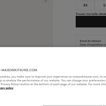
XS
S
Trouver ma taille idéal
Envoi et retours
Date d'expédition e
Date de livraison e
 MAISONKITSUNE.COM
l cookies, you make sure to improve your experience on maisonkitsune.com, to re
TAILLE & COUPE
MATIÈRE &
elp us analyze the performance of our website. You can change your preferences 
« Privacy Policy» button at the bottom of each page of our website. For more inf
vacy policy
brodé Fox Head sur la poitrine.
Coupe : COMFORT
Sizing : MEN
Le mannequin est un homme il 