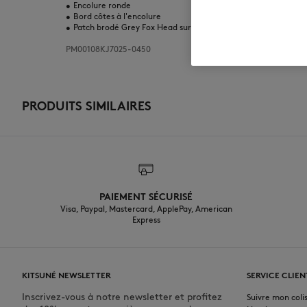
•
Encolure ronde
•
Bord côtes à l'encolure
•
Patch brodé Grey Fox Head sur la poitrine
PM00108KJ7025-0450
PRODUITS SIMILAIRES
PAIEMENT SÉCURISÉ
Visa, Paypal, Mastercard, ApplePay, American
Express
KITSUNÉ NEWSLETTER
SERVICE CLIEN
Inscrivez-vous à notre newsletter et profitez
Suivre mon coli