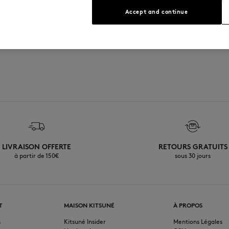
Voir le guide des tailles
Accept and continue
LIVRAISON OFFERTE
RETOURS GRATUITS
à partir de 150€
sous 30 jours
T
MAISON KITSUNÉ
À PROPOS
s
Kitsuné Insider
Mentions Légales