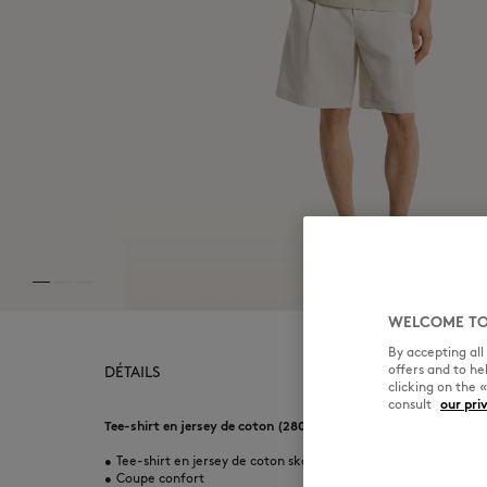
WELCOME TO
By accepting al
offers and to h
DÉTAILS
clicking on the 
consult
our pri
Tee-shirt en jersey de coton (280g). Coupe confort avec patch 
•
Tee-shirt en jersey de coton skate (280g)
•
Coupe confort