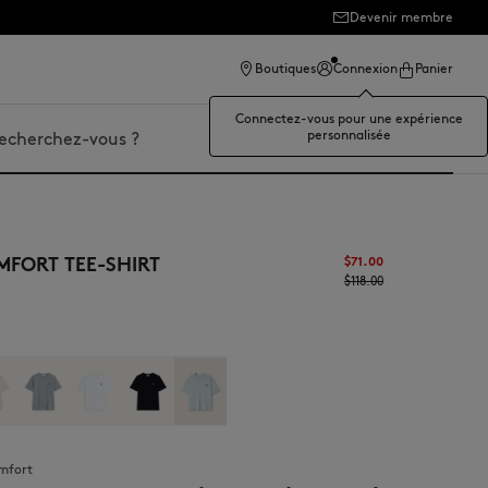
Devenir membre
Boutiques
Connexion
Panier
Connectez-vous pour une expérience
personnalisée
er
FORT TEE-SHIRT
$‌71.00
$‌118.00
omfort