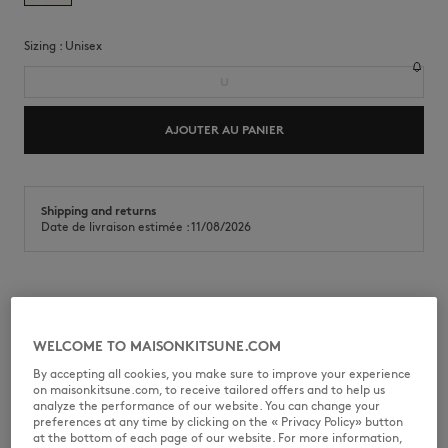
Sizing :
unisex
U
AJOUTER AU PANIER
Shipping and returns
Date de livraison estimée : 11/08/2026
Chouchou rayé pour enfant en jersey doux. Patch brodé Fox Head.
•
Chouchou rayé en jersey
WELCOME TO MAISONKITSUNE.COM
•
Design plissé pour un joli volume
•
Patch brodé Fox Head
By accepting all cookies, you make sure to improve your experience
on maisonkitsune.com, to receive tailored offers and to help us
MQUAO00KJBIT3-0463
analyze the performance of our website. You can change your
preferences at any time by clicking on the « Privacy Policy» button
at the bottom of each page of our website. For more information,