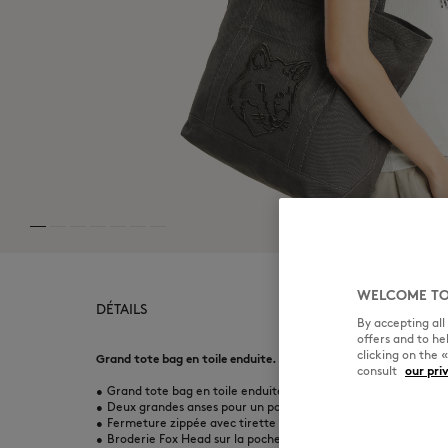
WELCOME TO
DÉTAILS
By accepting al
offers and to h
clicking on the 
Grand tote bag en toile enduite. Broderie Fox Head sur le deva
consult
our pri
•
Grand tote bag en toile enduite Fox Head
•
Deux grandes anses pour un porté main et épaule
•
Fermeture zippée avec tirette gravée Profile Fox
•
Broderie Fox Head sur la poche plate avant