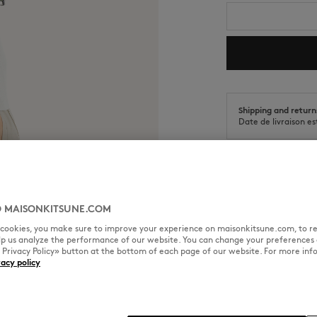
Shipping and return
Date de livraison e
 MAISONKITSUNE.COM
TAILLE & COUPE
MATIÈRE &
l cookies, you make sure to improve your experience on maisonkitsune.com, to re
elp us analyze the performance of our website. You can change your preferences 
« Privacy Policy» button at the bottom of each page of our website. For more inf
nt.
vacy policy
Sizing : UNISEX
La mannequin est une femme el
Voir le guide des tailles