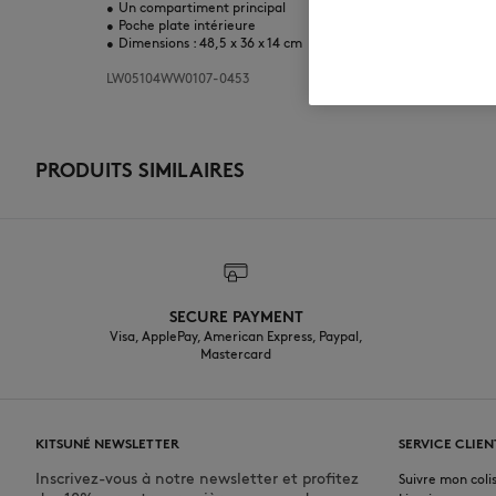
•
Un compartiment principal
•
Poche plate intérieure
•
Dimensions : 48,5 x 36 x 14 cm
LW05104WW0107-0453
PRODUITS SIMILAIRES
SECURE PAYMENT
Visa, ApplePay, American Express, Paypal,
Mastercard
KITSUNÉ NEWSLETTER
SERVICE CLIEN
Inscrivez-vous à notre newsletter et profitez
Suivre mon coli