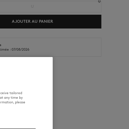
U
AJOUTER AU PANIER
s
stimée : 07/08/2026
NOUVEAUTÉS
LAST CHANCE
 ENTRETIEN
TRAÇABILITÉ
ceive tailored
at any time by
ormation, please
le mesure 1m73 et porte du S