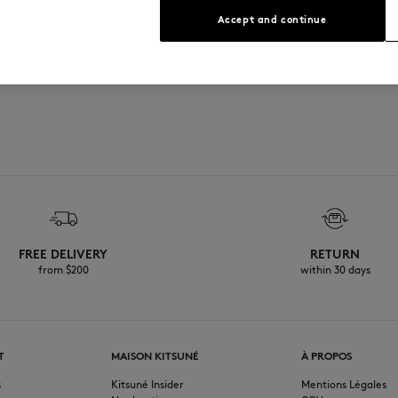
Accept and continue
FREE DELIVERY
RETURN
from $200
within 30 days
T
MAISON KITSUNÉ
À PROPOS
s
Kitsuné Insider
Mentions Légales